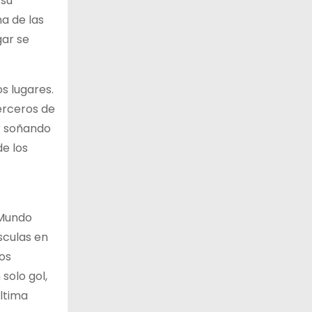
 su
na de las
gar se
s lugares.
erceros de
r soñando
e los
 Mundo
sculas en
los
solo gol,
última