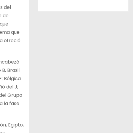
s del
e de
 que
stema que
a ofreció
encabezó
B. Brasil
F; Bélgica
ó del J;
 del Grupo
a la fase
ón, Egipto,