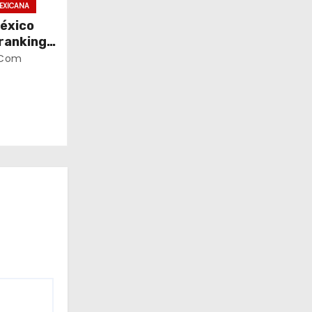
EXICANA
México
 ranking
.com