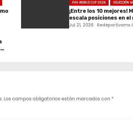
FIFA WORLD CUP 2026
SELECCIÓN M
emo
¡Entre los 10 mejores! 
escala posiciones en el
FIFA
Jul 21, 2026
Redeportivamx
a
l
 el
a.
Los campos obligatorios están marcados con
*