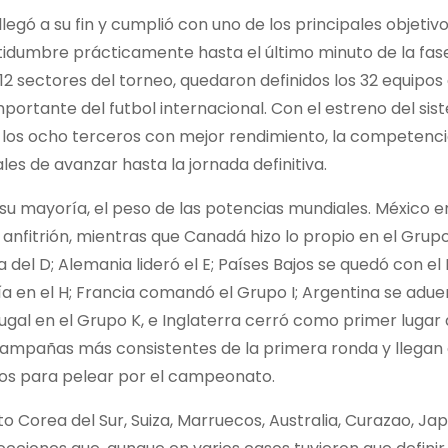
egó a su fin y cumplió con uno de los principales objetivo
tidumbre prácticamente hasta el último minuto de la fas
2 sectores del torneo, quedaron definidos los 32 equipos
mportante del futbol internacional. Con el estreno del si
a los ocho terceros con mejor rendimiento, la competenci
s de avanzar hasta la jornada definitiva.
su mayoría, el peso de las potencias mundiales. México 
nfitrión, mientras que Canadá hizo lo propio en el Grupo 
del D; Alemania lideró el E; Países Bajos se quedó con el 
uía en el H; Francia comandó el Grupo I; Argentina se adueñ
gal en el Grupo K, e Inglaterra cerró como primer lugar
campañas más consistentes de la primera ronda y llegan 
tos para pelear por el campeonato.
o Corea del Sur, Suiza, Marruecos, Australia, Curazao, Jap