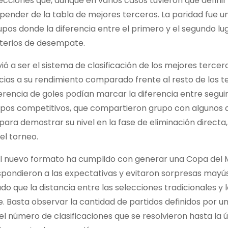
ecciones que, aunque en varios casos tuvieron que definir
depender de la tabla de mejores terceros. La paridad fue u
upos donde la diferencia entre el primero y el segundo lu
riterios de desempate.
ó a ser el sistema de clasificación de los mejores tercero
ias a su rendimiento comparado frente al resto de los t
rencia de goles podían marcar la diferencia entre segui
ipos competitivos, que compartieron grupo con algunos d
para demostrar su nivel en la fase de eliminación directa,
l torneo.
: el nuevo formato ha cumplido con generar una Copa del
spondieron a las expectativas y evitaron sorpresas mayú
 que la distancia entre las selecciones tradicionales y 
Basta observar la cantidad de partidos definidos por un 
el número de clasificaciones que se resolvieron hasta la 