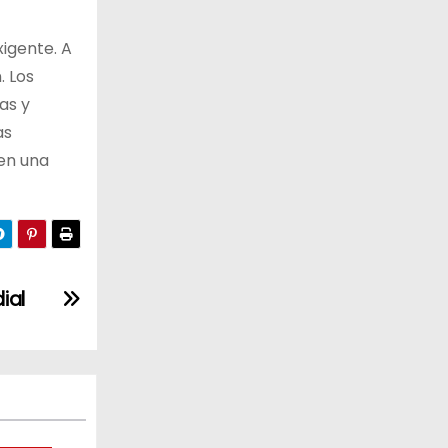
xigente. A
. Los
as y
as
 en una
ial