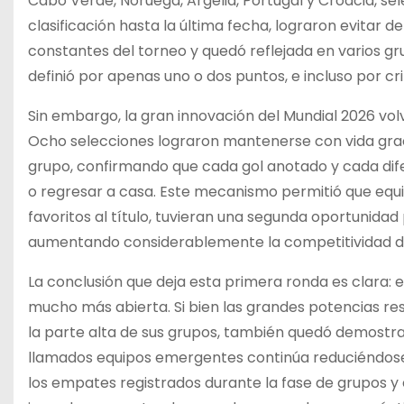
Cabo Verde, Noruega, Argelia, Portugal y Croacia, sel
clasificación hasta la última fecha, lograron evitar 
constantes del torneo y quedó reflejada en varios gr
definió por apenas uno o dos puntos, e incluso por c
Sin embargo, la gran innovación del Mundial 2026 volvi
Ocho selecciones lograron mantenerse con vida grac
grupo, confirmando que cada gol anotado y cada dife
o regresar a casa. Este mecanismo permitió que equ
favoritos al título, tuvieran una segunda oportunidad 
aumentando considerablemente la competitividad de
La conclusión que deja esta primera ronda es clara
mucho más abierta. Si bien las grandes potencias re
la parte alta de sus grupos, también quedó demostrado
llamados equipos emergentes continúa reduciéndose. 
los empates registrados durante la fase de grupos y 