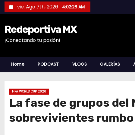
S
vie. Ago 7th, 2026
4:02:27 AM
a
l
Redeportiva MX
t
a
¡Conectando tu pasión!
r
a
l
Home
PODCAST
VLOGS
GALERÍAS
c
o
n
FIFA WORLD CUP 2026
t
La fase de grupos del 
e
n
sobrevivientes rumbo a
i
d