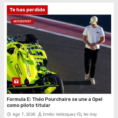
g
Te has perdido
i
MOTORSPORT
n
a
c
i
ó
n
d
Formula E: Théo Pourchaire se une a Opel
como piloto titular
e
Ago 7, 2026
Emilio Velázquez
No Hay