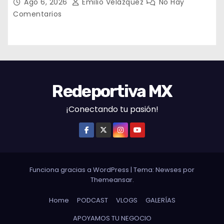
Ago 6, 2026
Emilio Velázquez
No Hay
Comentarios
Redeportiva MX
¡Conectando tu pasión!
Funciona gracias a WordPress
|
Tema: Newses por
Themeansar
.
Home
PODCAST
VLOGS
GALERÍAS
APOYAMOS TU NEGOCIO