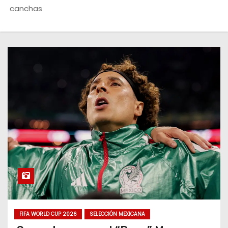
o
canchas
FIFA WORLD CUP 2026
SELECCIÓN MEXICANA