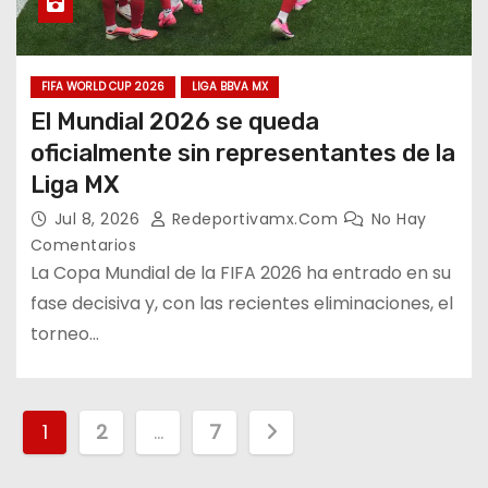
FIFA WORLD CUP 2026
LIGA BBVA MX
El Mundial 2026 se queda
oficialmente sin representantes de la
Liga MX
Jul 8, 2026
Redeportivamx.com
No Hay
Comentarios
La Copa Mundial de la FIFA 2026 ha entrado en su
fase decisiva y, con las recientes eliminaciones, el
torneo…
P
1
2
…
7
a