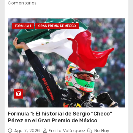
e
Comentarios
n
t
FORMULA 1
GRAN PREMIO DE MÉXICO
r
a
d
a
s
Formula 1: El historial de Sergio “Checo”
Pérez en el Gran Premio de México
Ago 7, 2026
Emilio Velázquez
No Hay