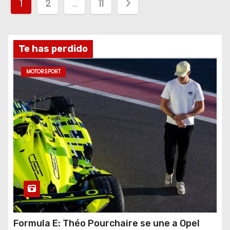
P
1
2
…
11
a
g
Te has perdido
i
MOTORSPORT
n
a
c
i
ó
n
d
Formula E: Théo Pourchaire se une a Opel