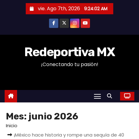
S
vie. Ago 7th, 2026
9:24:03 AM
a
l
t
a
r
Redeportiva MX
a
¡Conectando tu pasión!
l
c
o
n
t
e
Mes:
junio 2026
n
i
Inicio
d
¡México hace historia y rompe una sequía de 40