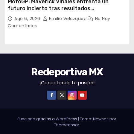
MotoGP: Maverick Viñales enfrenta un
futuro incierto tras resultados
decepcionantes
Ago 6, 2026
Emilio Velázquez
No Hay
Comentarios
Redeportiva MX
¡Conectando tu pasión!
Funciona gracias a WordPress
|
Tema: Newses por
Themeansar
.