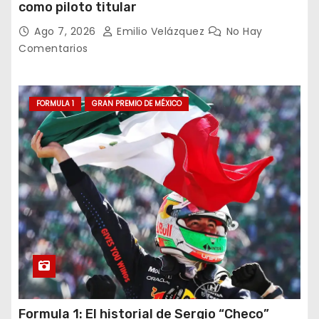
como piloto titular
e
Ago 7, 2026
Emilio Velázquez
No Hay
e
Comentarios
n
t
FORMULA 1
GRAN PREMIO DE MÉXICO
r
a
d
a
s
Formula 1: El historial de Sergio “Checo”