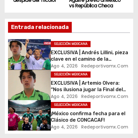
despide del Tricolor
Aguirre previo al México
vs República Checa
v
e
Entrada relacionada
g
SELECCIÓN MEXICANA
a
EXCLUSIVA | Andrés Lillini, pieza
clave en el camino de la
c
Selección Mexicana Sub-20
Ago 4, 2026
Redeportivamx.com
rumbo al Mundial
i
SELECCIÓN MEXICANA
EXCLUSIVA | Artemio Olvera:
ó
“Nos ilusiona jugar la Final del
Premundial en el Estadio
Ago 4, 2026
Redeportivamx.com
n
Banorte”
SELECCIÓN MEXICANA
¡México confirma fecha para el
d
Clásico de CONCACAF!
e
Ago 4, 2026
Redeportivamx.com