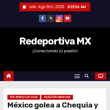
S
sáb. Ago 8th, 2026
8:23:55 AM
a
l
t
a
r
Redeportiva MX
a
¡Conectando tu pasión!
l
c
o
n
t
e
n
FIFA WORLD CUP 2026
SELECCIÓN MEXICANA
i
México golea a Chequia y
d