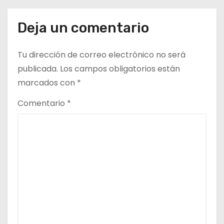
e
n
Deja un comentario
t
Tu dirección de correo electrónico no será
r
publicada.
Los campos obligatorios están
marcados con
*
a
Comentario
*
d
a
s