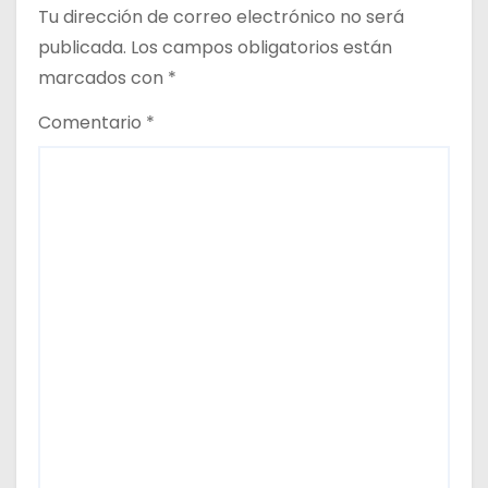
Tu dirección de correo electrónico no será
r
publicada.
Los campos obligatorios están
a
marcados con
*
d
Comentario
*
a
s