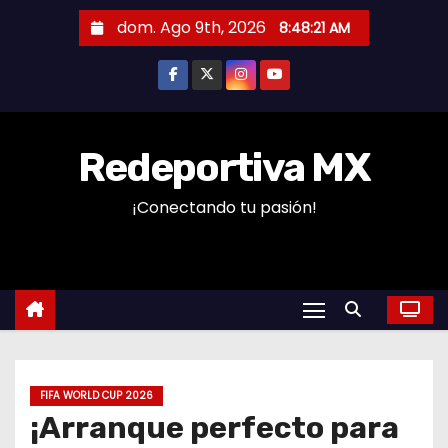
S
dom. Ago 9th, 2026
8:48:22 AM
a
l
t
a
r
Redeportiva MX
a
¡Conectando tu pasión!
l
c
o
n
t
e
n
FIFA WORLD CUP 2026
i
¡Arranque perfecto para
d