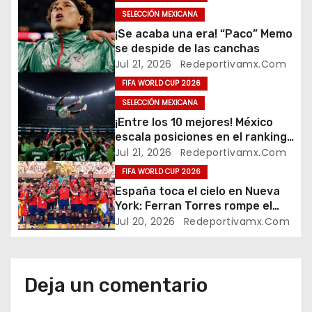
g
SELECCIÓN MEXICANA
a
¡Se acaba una era! “Paco” Memo
se despide de las canchas
c
Jul 21, 2026
Redeportivamx.com
FIFA WORLD CUP 2026
i
SELECCIÓN MEXICANA
ó
¡Entre los 10 mejores! México
escala posiciones en el ranking
n
FIFA
Jul 21, 2026
Redeportivamx.com
FIFA WORLD CUP 2026
d
España toca el cielo en Nueva
York: Ferran Torres rompe el
e
sueño argentino y conquista el
Jul 20, 2026
Redeportivamx.com
Mundial 2026
e
n
Deja un comentario
t