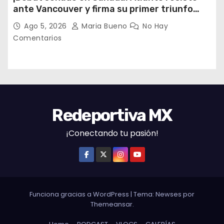
ante Vancouver y firma su primer triunfo
histórico en la Leagues Cup
Ago 5, 2026
Maria Bueno
No Hay
Comentarios
Redeportiva MX
¡Conectando tu pasión!
Funciona gracias a WordPress
|
Tema: Newses por
Themeansar
.