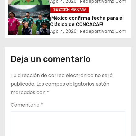
Premundial en el Estadio
Ago 4, 2026
Redeportivamx.com
n
Banorte”
SELECCIÓN MEXICANA
¡México confirma fecha para el
d
Clásico de CONCACAF!
e
Ago 4, 2026
Redeportivamx.com
e
n
Deja un comentario
t
Tu dirección de correo electrónico no será
r
publicada.
Los campos obligatorios están
marcados con
*
a
Comentario
*
d
a
s