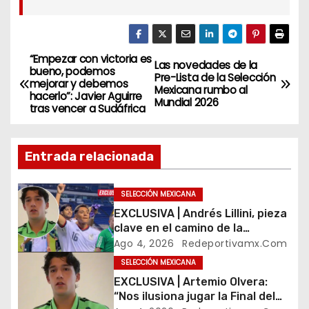
“Empezar con victoria es
N
Las novedades de la
bueno, podemos
Pre-Lista de la Selección
mejorar y debemos
a
Mexicana rumbo al
hacerlo”: Javier Aguirre
Mundial 2026
tras vencer a Sudáfrica
v
e
Entrada relacionada
g
SELECCIÓN MEXICANA
a
EXCLUSIVA | Andrés Lillini, pieza
clave en el camino de la
c
Selección Mexicana Sub-20
Ago 4, 2026
Redeportivamx.com
rumbo al Mundial
i
SELECCIÓN MEXICANA
EXCLUSIVA | Artemio Olvera:
ó
“Nos ilusiona jugar la Final del