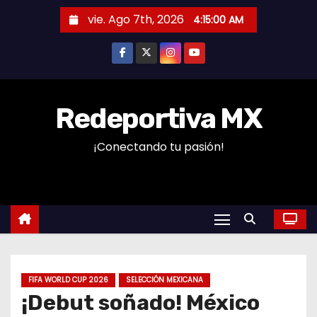
S
vie. Ago 7th, 2026
4:15:00 AM
a
l
t
a
r
Redeportiva MX
a
¡Conectando tu pasión!
l
c
o
n
t
e
n
FIFA WORLD CUP 2026
SELECCIÓN MEXICANA
i
¡Debut soñado! México
d