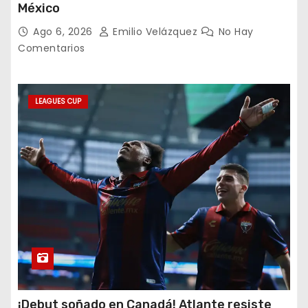
México
Ago 6, 2026
Emilio Velázquez
No Hay
Comentarios
LEAGUES CUP
¡Debut soñado en Canadá! Atlante resiste