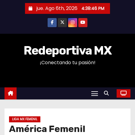
S
jue. Ago 6th, 2026
4:38:47 PM
a
l
t
a
r
Redeportiva MX
a
¡Conectando tu pasión!
l
c
o
n
t
e
n
LIGA MX FEMENIL
i
América Femenil
d