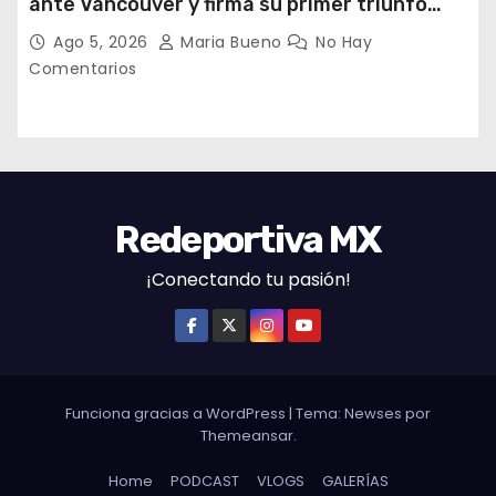
ante Vancouver y firma su primer triunfo
histórico en la Leagues Cup
Ago 5, 2026
Maria Bueno
No Hay
Comentarios
Redeportiva MX
¡Conectando tu pasión!
Funciona gracias a WordPress
|
Tema: Newses por
Themeansar
.
Home
PODCAST
VLOGS
GALERÍAS