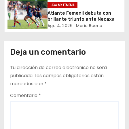
LIGA MX FEMENIL
n
Atlante Femenil debuta con
d
brillante triunfo ante Necaxa
Ago 4, 2026
Maria Bueno
e
e
Deja un comentario
n
t
Tu dirección de correo electrónico no será
publicada.
Los campos obligatorios están
r
marcados con
*
a
Comentario
*
d
a