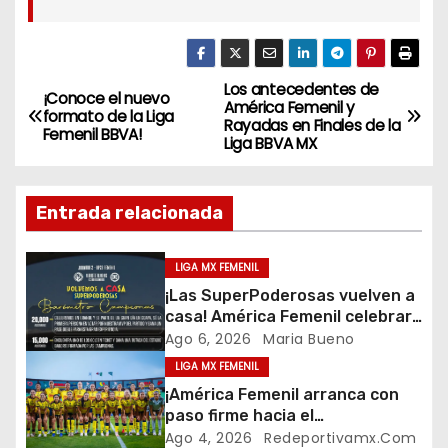
Los antecedentes de
N
¡Conoce el nuevo
América Femenil y
formato de la Liga
Rayadas en Finales de la
a
Femenil BBVA!
Liga BBVA MX
v
Entrada relacionada
e
g
LIGA MX FEMENIL
¡Las SuperPoderosas vuelven a
a
casa! América Femenil celebrará
su histórico triplete con una
Ago 6, 2026
Maria Bueno
c
auténtica fiesta ante Cruz Azul
LIGA MX FEMENIL
i
¡América Femenil arranca con
paso firme hacia el
ó
bicampeonato!
Ago 4, 2026
Redeportivamx.com