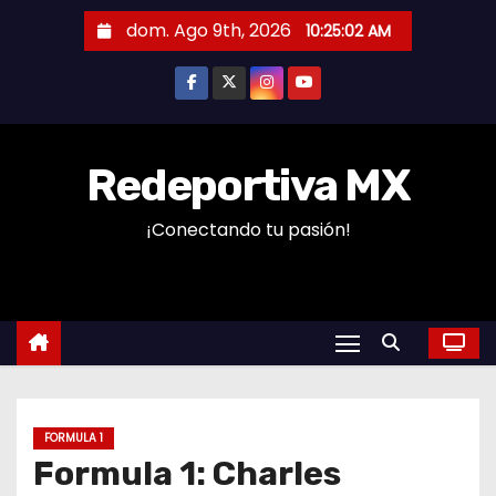
S
dom. Ago 9th, 2026
10:25:03 AM
a
l
t
a
r
Redeportiva MX
a
¡Conectando tu pasión!
l
c
o
n
t
e
n
FORMULA 1
i
Formula 1: Charles
d