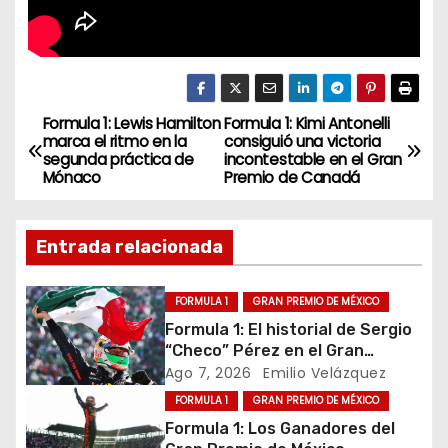
Formula 1: Lewis Hamilton
Formula 1: Kimi Antonelli
N
marca el ritmo en la
consiguió una victoria
segunda práctica de
incontestable en el Gran
a
Mónaco
Premio de Canadá
v
Entrada relacionada
e
g
FORMULA 1
GRAN PREMIO DE MÉXICO
Formula 1: El historial de Sergio
a
“Checo” Pérez en el Gran
Premio de México
Ago 7, 2026
Emilio Velázquez
c
FORMULA 1
GRAN PREMIO DE MÉXICO
i
Formula 1: Los Ganadores del