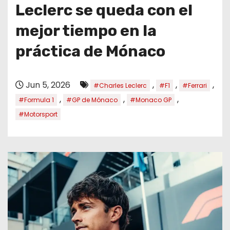
o
Leclerc se queda con el
mejor tiempo en la
práctica de Mónaco
Jun 5, 2026
,
,
,
#Charles Leclerc
#F1
#Ferrari
,
,
,
#Formula 1
#GP de Mónaco
#Monaco GP
#Motorsport