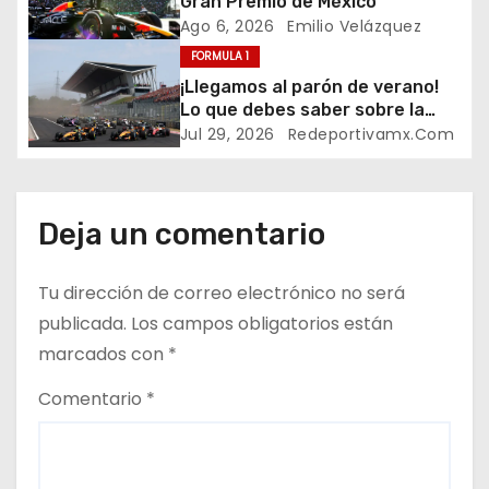
Gran Premio de México
ó
Ago 6, 2026
Emilio Velázquez
FORMULA 1
n
¡Llegamos al parón de verano!
d
Lo que debes saber sobre la
mitad de la temporada 2026 de
Jul 29, 2026
Redeportivamx.com
e
Formula 1
e
Deja un comentario
n
t
Tu dirección de correo electrónico no será
publicada.
Los campos obligatorios están
r
marcados con
*
a
Comentario
*
d
a