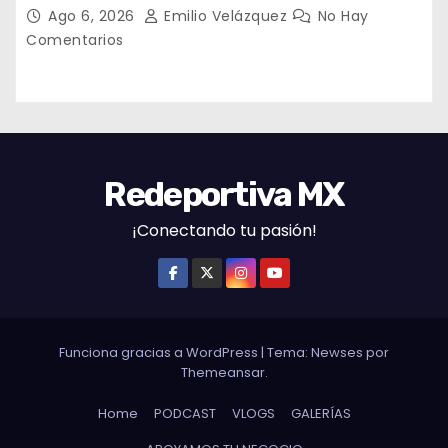
decepcionantes
Ago 6, 2026
Emilio Velázquez
No Hay
Comentarios
Redeportiva MX
¡Conectando tu pasión!
Funciona gracias a WordPress
|
Tema: Newses por
Themeansar
.
Home
PODCAST
VLOGS
GALERÍAS