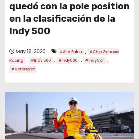
o
quedó con la pole position
en la clasificación de la
Indy 500
May 18, 2026
,
#Alex Palou
#Chip Ganassi
,
,
,
,
Racing
#Indy 500
#Indy500
#IndyCar
#Motorsport