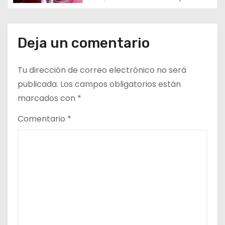
e
e
n
Deja un comentario
t
Tu dirección de correo electrónico no será
r
publicada.
Los campos obligatorios están
marcados con
*
a
Comentario
*
d
a
s