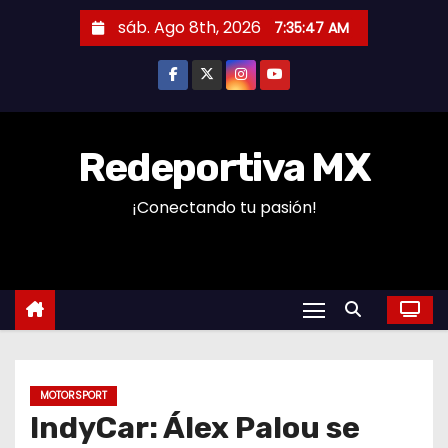
S
sáb. Ago 8th, 2026
7:35:48 AM
a
l
t
a
r
Redeportiva MX
a
¡Conectando tu pasión!
l
c
o
n
t
e
n
MOTORSPORT
i
IndyCar: Álex Palou se
d