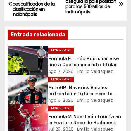
asegura la pole position
descalificados de la
a
para las 500 Millas de
clasificación en
Indianápolis
Indianápolis
v
e
Entrada relacionada
g
MOTORSPORT
a
Formula E: Théo Pourchaire se
une a Opel como piloto titular
c
Ago 7, 2026
Emilio Velázquez
i
MOTORSPORT
MotoGP: Maverick Viñales
ó
enfrenta un futuro incierto
tras resultados
Ago 6, 2026
Emilio Velázquez
n
decepcionantes
MOTORSPORT
Formula 2: Noel León triunfa en
d
la Feature Race de Budapest
Jul 26, 2026
Emilio Velázquez