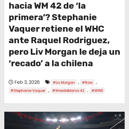
o
hacia WM 42 de ‘la
primera’? Stephanie
Vaquer retiene el WHC
ante Raquel Rodriguez,
pero Liv Morgan le deja un
‘recado’ a la chilena
Feb 3, 2026
,
,
#Liv Morgan
#Raw
,
,
#Stephanie Vaquer
#WrestleMania 42
#WWE