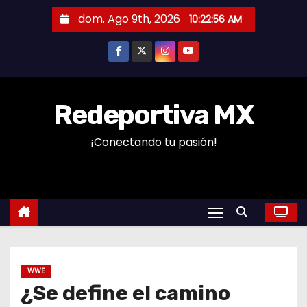
S
dom. Ago 9th, 2026
10:22:57 AM
a
l
t
a
r
Redeportiva MX
a
¡Conectando tu pasión!
l
c
o
n
t
e
n
WWE
i
¿Se define el camino
d