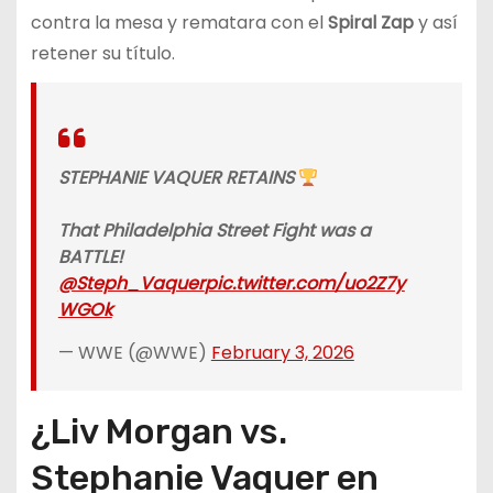
contra la mesa y rematara con el
Spiral Zap
y así
retener su título.
STEPHANIE VAQUER RETAINS
That Philadelphia Street Fight was a
BATTLE!
@Steph_Vaquer
pic.twitter.com/uo2Z7y
WGOk
— WWE (@WWE)
February 3, 2026
¿Liv Morgan vs.
Stephanie Vaquer en