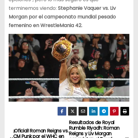
terminemos viendo:
Stephanie Vaquer vs. Liv
Morgan por el campeonato mundial pesado
femenino en WrestleMania 42.
Resultados de Royal
N
Rumble Riyadh: Roman
¡Oficial! Roman Reigns vs.
Reigns y Liv Morgan
CM Punk por el WHC en