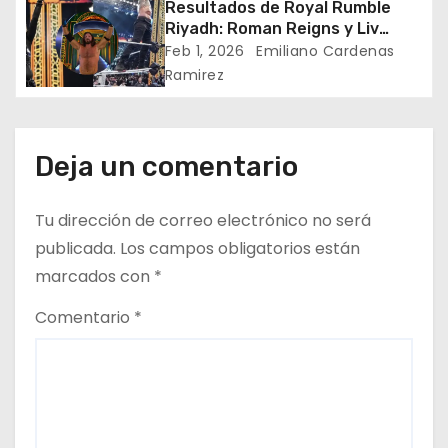
Resultados de Royal Rumble
e
Riyadh: Roman Reigns y Liv
Morgan conquistan el Royal
n
Feb 1, 2026
Emiliano Cardenas
Rumble y van a WrestleMania;
Ramirez
AJ Styles se despide de la WWE
t
r
Deja un comentario
a
d
Tu dirección de correo electrónico no será
publicada.
Los campos obligatorios están
a
marcados con
*
s
Comentario
*