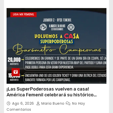
LIGA MX FEMENIL
¡Las SuperPoderosas vuelven a casa!
América Femenil celebrará su histórico
triplete con una auténtica fiesta ante Cruz
Ago 6, 2026
Maria Bueno
No Hay
Azul
Comentarios