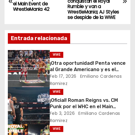
a
conquistan el Royal
el Main Event de
Rumble y van a
WrestleMania 42
v
WrestleMania; AJ Styles
se despide de la WWE
e
g
Entrada relacionada
a
WWE
c
¡Otra oportunidad! Penta vence
al Grande Americano y es el
i
retador N.º 1 por el campeonato
Feb 17, 2026
Emiliano Cardenas
IC
Ramirez
ó
WWE
n
¡Oficial! Roman Reigns vs. CM
Punk por el WHC en el Main
d
Event de WrestleMania 42
Feb 3, 2026
Emiliano Cardenas
Ramirez
e
WWE