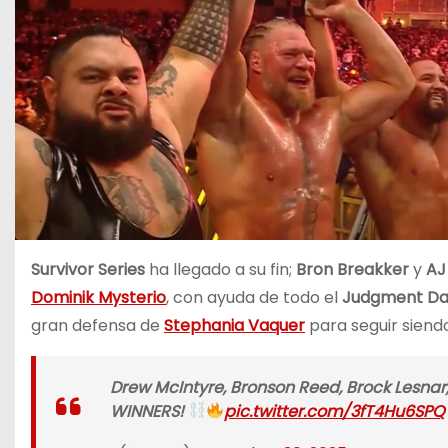
Survivor Series
ha llegado a su fin;
Bron Breakker
y
AJ
Dominik Mysterio
, con ayuda de todo el
Judgment D
gran defensa de
Stephania Vaquer
para seguir sien
Drew McIntyre, Bronson Reed, Brock Lesna
WINNERS!
pic.twitter.com/3fT4Hu6SPQ