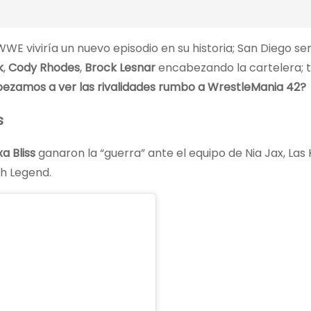
WE viviría un nuevo episodio en su historia; San Diego ser
k
,
Cody Rhodes
,
Brock Lesnar
encabezando la cartelera; 
ezamos a ver las rivalidades rumbo a WrestleMania 42?
s
xa Bliss
ganaron la “guerra” ante el equipo de Nia Jax, Las
sh Legend.