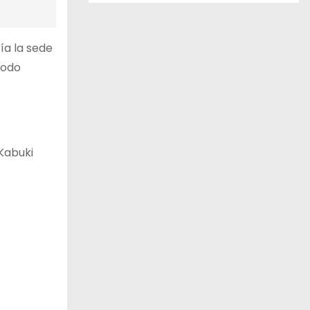
ía la sede
todo
 Kabuki