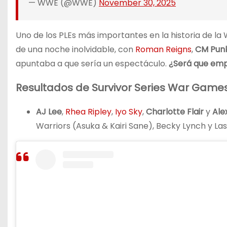
— WWE (@WWE)
November 30, 2025
Uno de los PLEs más importantes en la historia de la W
de una noche inolvidable, con
Roman Reigns
,
CM Pun
apuntaba a que sería un espectáculo.
¿Será que emp
Resultados de Survivor Series War Game
AJ Lee
,
Rhea Ripley
,
Iyo Sky
,
Charlotte Flair
y
Ale
Warriors (Asuka & Kairi Sane), Becky Lynch y La