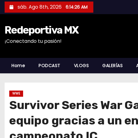
S
sáb. Ago 8th, 2026
6:14:27 AM
a
l
Redeportiva MX
t
a
¡Conectando tu pasión!
r
a
l
Home
PODCAST
VLOGS
GALERÍAS
c
o
n
WWE
t
Survivor Series War Ga
e
n
equipo gracias a un e
i
campeonato IC
d