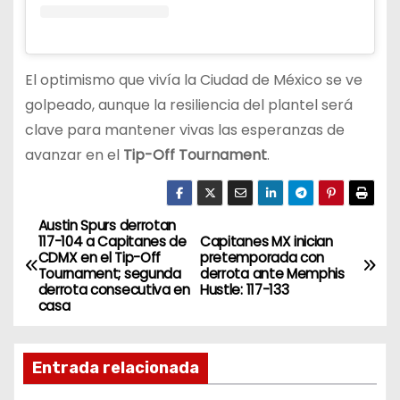
El optimismo que vivía la Ciudad de México se ve
golpeado, aunque la resiliencia del plantel será
clave para mantener vivas las esperanzas de
avanzar en el
Tip-Off Tournament
.
Austin Spurs derrotan
N
117-104 a Capitanes de
Capitanes MX inician
CDMX en el Tip-Off
pretemporada con
a
Tournament; segunda
derrota ante Memphis
derrota consecutiva en
Hustle: 117-133
v
casa
e
Entrada relacionada
g