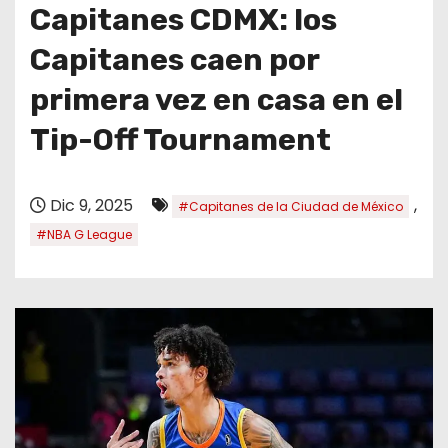
o
Capitanes CDMX: los
Capitanes caen por
primera vez en casa en el
Tip-Off Tournament
Dic 9, 2025
,
#Capitanes de la Ciudad de México
#NBA G League