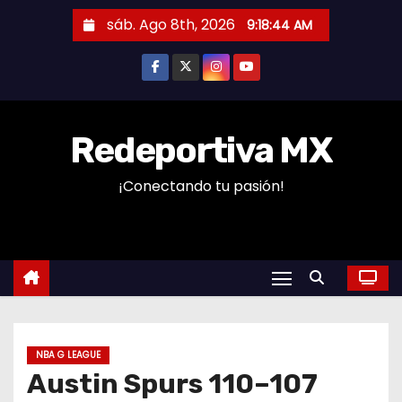
S
sáb. Ago 8th, 2026
9:18:45 AM
a
l
t
a
r
Redeportiva MX
a
¡Conectando tu pasión!
l
c
o
n
t
e
n
NBA G LEAGUE
i
Austin Spurs 110–107
d