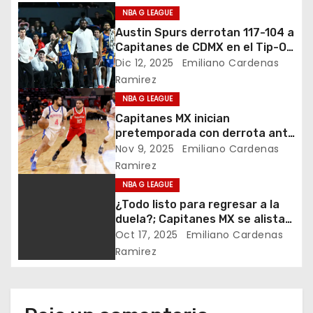
a
NBA G LEAGUE
Austin Spurs derrotan 117-104 a
c
Capitanes de CDMX en el Tip-Off
Tournament; segunda derrota
Dic 12, 2025
Emiliano Cardenas
i
consecutiva en casa
Ramirez
ó
NBA G LEAGUE
Capitanes MX inician
n
pretemporada con derrota ante
Memphis Hustle: 117-133
Nov 9, 2025
Emiliano Cardenas
d
Ramirez
NBA G LEAGUE
e
¿Todo listo para regresar a la
e
duela?; Capitanes MX se alista
para el regreso de la NBA G
Oct 17, 2025
Emiliano Cardenas
n
League
Ramirez
t
r