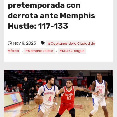
o
pretemporada con
derrota ante Memphis
Hustle: 117-133
Nov 9, 2025
#Capitanes de la Ciudad de
,
,
México
#Memphis Hustle
#NBA G League