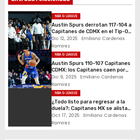
g
NBA G LEAGUE
a
Austin Spurs derrotan 117-104 a
Capitanes de CDMX en el Tip-Off
c
Tournament; segunda derrota
Dic 12, 2025
Emiliano Cardenas
consecutiva en casa
Ramirez
i
NBA G LEAGUE
ó
Austin Spurs 110–107 Capitanes
CDMX: los Capitanes caen por
n
primera vez en casa en el Tip-
Dic 9, 2025
Emiliano Cardenas
Off Tournament
Ramirez
d
NBA G LEAGUE
e
¿Todo listo para regresar a la
duela?; Capitanes MX se alista
e
para el regreso de la NBA G
Oct 17, 2025
Emiliano Cardenas
League
Ramirez
n