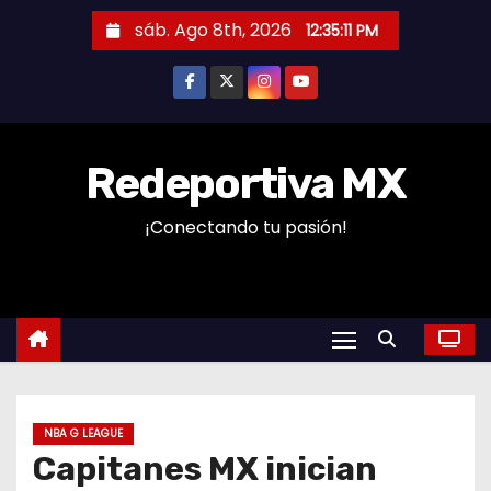
S
sáb. Ago 8th, 2026
12:35:12 PM
a
l
t
a
r
Redeportiva MX
a
¡Conectando tu pasión!
l
c
o
n
t
e
n
NBA G LEAGUE
i
Capitanes MX inician
d