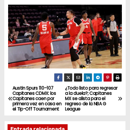
Austin Spurs 110–107
¿Todo listo para regresar
N
Capitanes CDMX: los
a la duela?; Capitanes
Capitanes caen por
MX se alista para el
a
primera vez en casa en
regreso de la NBA G
el Tip-Off Tournament
League
v
e
Entrada relacionada