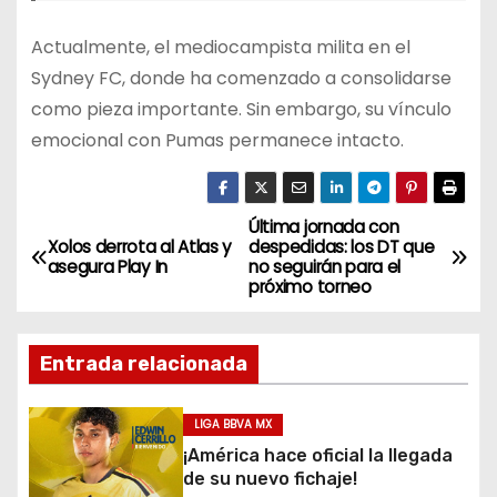
Actualmente, el mediocampista milita en el
Sydney FC, donde ha comenzado a consolidarse
como pieza importante. Sin embargo, su vínculo
emocional con Pumas permanece intacto.
Última jornada con
N
Xolos derrota al Atlas y
despedidas: los DT que
asegura Play In
no seguirán para el
a
próximo torneo
v
Entrada relacionada
e
g
LIGA BBVA MX
¡América hace oficial la llegada
a
de su nuevo fichaje!