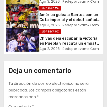
Ago 3, 2026
Redeportivamx.com
c
LIGA BBVA MX
i
América golea a Santos con un
Cota imperial y el debut soñado
ó
de su cantera
Ago 3, 2026
Redeportivamx.com
LIGA BBVA MX
n
Chivas deja escapar la victoria
d
en Puebla y rescata un empate
en el Cuauhtémoc
Ago 2, 2026
Redeportivamx.com
e
e
Deja un comentario
n
t
Tu dirección de correo electrónico no será
publicada.
Los campos obligatorios están
r
marcados con
*
a
Comentario
*