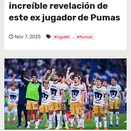
o
increíble revelación de
este ex jugador de Pumas
Nov 7, 2025
,
#LigaMX
#Pumas