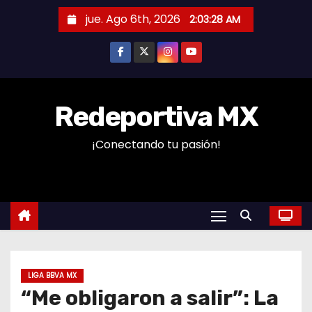
S
jue. Ago 6th, 2026
2:03:29 AM
a
l
t
a
r
Redeportiva MX
a
¡Conectando tu pasión!
l
c
o
n
t
e
n
LIGA BBVA MX
i
“Me obligaron a salir”: La
d