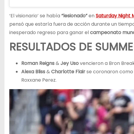
‘El visionario’ se había
“lesionado”
en
Saturday Night 
pensó que estaría fuera de acción durante un tiemp
inesperado regreso para ganar el
campeonato mund
RESULTADOS DE SUMME
Roman Reigns
&
Jey Uso
vencieron a Bron Brea
Alexa Bliss
&
Charlotte Flair
se coronaron como 
Roxxane Perez.