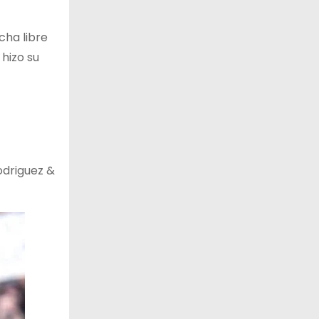
ucha libre
 hizo su
odriguez &