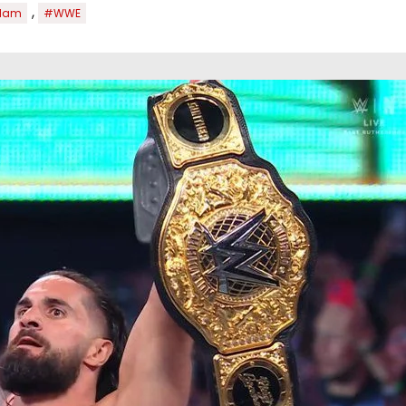
,
lam
#WWE