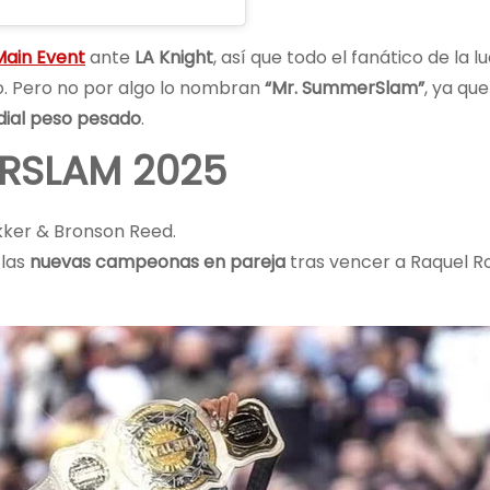
Main Event
ante
LA Knight
, así que todo el fanático de la l
o. Pero no por algo lo nombran
“Mr. SummerSlam”
, ya que
ial peso pesado
.
RSLAM 2025
kker & Bronson Reed.
las
nuevas campeonas en pareja
tras vencer a Raquel R