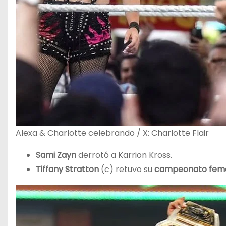
Alexa & Charlotte celebrando / X: Charlotte Flair
Sami Zayn
derrotó a Karrion Kross.
Tiffany Stratton
(c) retuvo su
campeonato feme