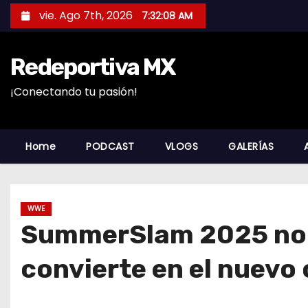
S
vie. Ago 7th, 2026
7:32:09 AM
a
l
Redeportiva MX
t
a
¡Conectando tu pasión!
r
a
l
Home
PODCAST
VLOGS
GALERÍAS
c
o
n
WWE
t
SummerSlam 2025 noche
e
n
convierte en el nuev
i
d