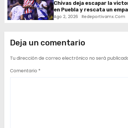
Chivas deja escapar la victo
i
en Puebla y rescata un emp
en el Cuauhtémoc
ó
Ago 2, 2026
Redeportivamx.com
n
d
Deja un comentario
e
Tu dirección de correo electrónico no será publicad
e
Comentario
*
n
t
r
a
d