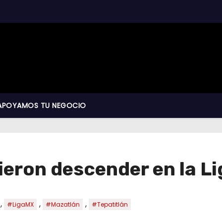
APOYAMOS TU NEGOCIO
ieron descender en la L
,
,
,
#LigaMX
#Mazatlán
#Tepatitlán