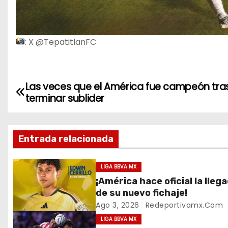
: X @TepatitlanFC
Las veces que el América fue campeón tra
N
terminar sublider
a
v
Entrada relacionada
e
LIGA BBVA MX
g
¡América hace oficial la lleg
de su nuevo fichaje!
a
Ago 3, 2026
Redeportivamx.com
c
LIGA BBVA MX