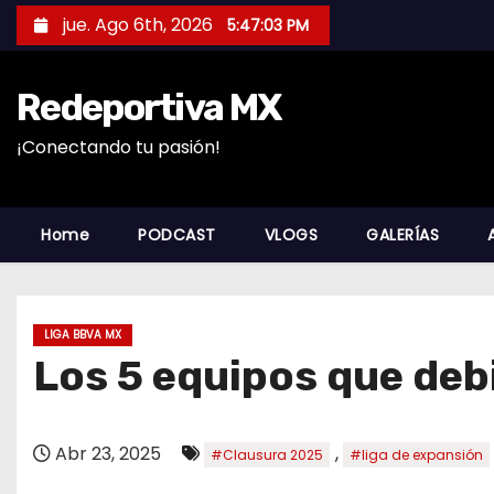
S
jue. Ago 6th, 2026
5:47:05 PM
a
l
Redeportiva MX
t
a
¡Conectando tu pasión!
r
a
l
Home
PODCAST
VLOGS
GALERÍAS
c
o
n
LIGA BBVA MX
t
Los 5 equipos que deb
e
n
i
Abr 23, 2025
,
#Clausura 2025
#liga de expansión
d