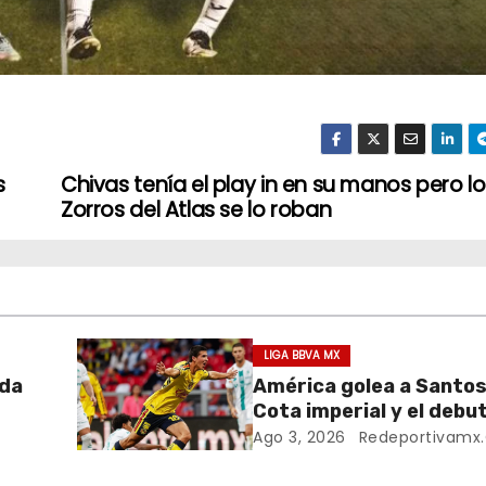
s
Chivas tenía el play in en su manos pero lo
Zorros del Atlas se lo roban
LIGA BBVA MX
ada
América golea a Santos
Cota imperial y el debu
de su cantera
Ago 3, 2026
Redeportivamx