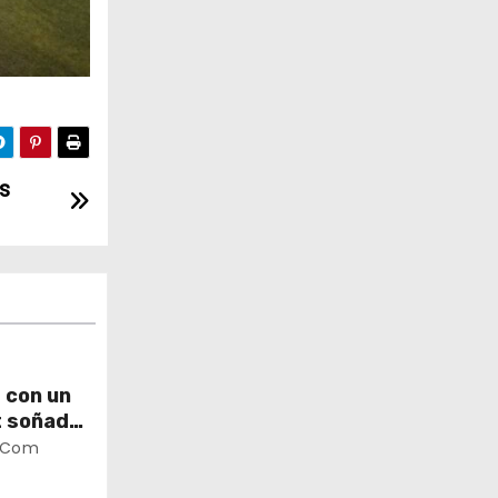
s
 con un
t soñado
.com