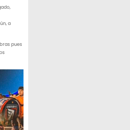
gado,
ún, a
abras pues
os