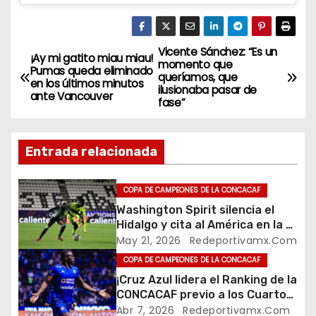
Vicente Sánchez: “Es un
N
¡Ay mi gatito miau miau!
momento que
Pumas queda eliminado
queríamos, que
a
en los últimos minutos
ilusionaba pasar de
ante Vancouver
fase”
v
e
Entrada relacionada
g
COPA DE CAMPEONES DE LA CONCACAF
a
Washington Spirit silencia el
Hidalgo y cita al América en la W
c
Champions Cup
May 21, 2026
Redeportivamx.com
i
COPA DE CAMPEONES DE LA CONCACAF
¡Cruz Azul lidera el Ranking de la
ó
CONCACAF previo a los Cuartos
de Final de Concachampions
Abr 7, 2026
Redeportivamx.com