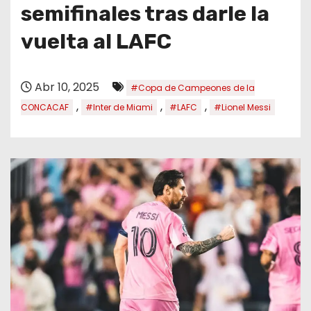
o
semifinales tras darle la
vuelta al LAFC
Abr 10, 2025
#Copa de Campeones de la
,
,
,
CONCACAF
#Inter de Miami
#LAFC
#Lionel Messi