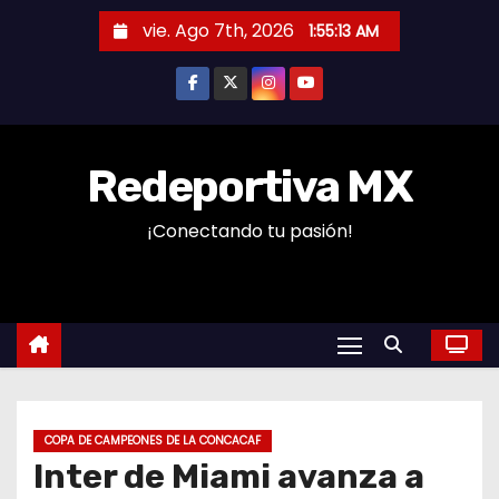
S
vie. Ago 7th, 2026
1:55:13 AM
a
l
t
a
r
Redeportiva MX
a
¡Conectando tu pasión!
l
c
o
n
t
e
n
COPA DE CAMPEONES DE LA CONCACAF
i
Inter de Miami avanza a
d