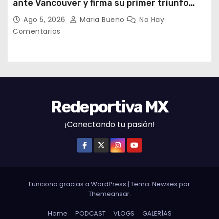
ante Vancouver y firma su primer triunfo
histórico en la Leagues Cup
Ago 5, 2026
Maria Bueno
No Hay
Comentarios
Redeportiva MX
¡Conectando tu pasión!
Funciona gracias a WordPress
|
Tema: Newses por
Themeansar
.
Home
PODCAST
VLOGS
GALERÍAS