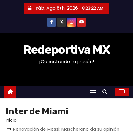
S
sáb. Ago 8th, 2026
8:23:23 AM
a
l
t
a
r
Redeportiva MX
a
¡Conectando tu pasión!
l
c
o
n
t
e
Inter de Miami
n
i
Inicio
d
Renovación de Messi: Mascherano da su opinión