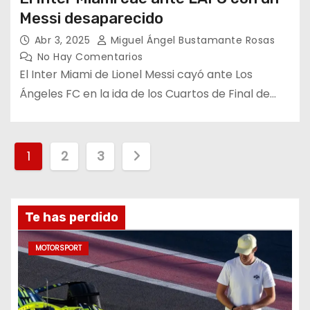
Messi desaparecido
Abr 3, 2025
Miguel Ángel Bustamante Rosas
No Hay Comentarios
El Inter Miami de Lionel Messi cayó ante Los
Ángeles FC en la ida de los Cuartos de Final de…
P
1
2
3
a
g
Te has perdido
i
MOTORSPORT
n
a