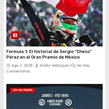
a
d
a
s
Formula 1: El historial de Sergio “Checo”
Pérez en el Gran Premio de México
Ago 7, 2026
Emilio Velázquez
No Hay
Comentarios
LIGA MX FEMENIL