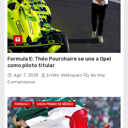
c
i
ó
n
d
Formula E: Théo Pourchaire se une a Opel
como piloto titular
e
Ago 7, 2026
Emilio Velázquez
No Hay
e
Comentarios
n
t
FORMULA 1
GRAN PREMIO DE MÉXICO
r