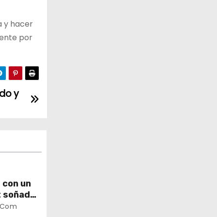
a y hacer
nente por
odo y
 con un
t soñado
.com