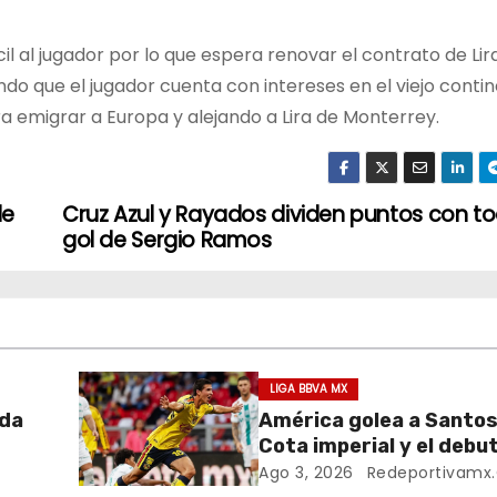
cil al jugador por lo que espera renovar el contrato de Lir
ndo que el jugador cuenta con intereses en el viejo conti
a emigrar a Europa y alejando a Lira de Monterrey.
de
Cruz Azul y Rayados dividen puntos con t
gol de Sergio Ramos
LIGA BBVA MX
ada
América golea a Santos
Cota imperial y el debu
de su cantera
Ago 3, 2026
Redeportivamx