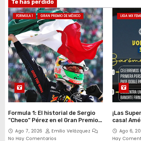
Te has perdido
FORMULA 1
GRAN PREMIO DE MÉXICO
LIGA MX FEM
Formula 1: El historial de Sergio
¡Las Supe
“Checo” Pérez en el Gran Premio
casa! Amé
de México
su históri
Ago 7, 2026
Emilio Velázquez
Ago 6, 2
auténtica 
No Hay Comentarios
Hay Coment