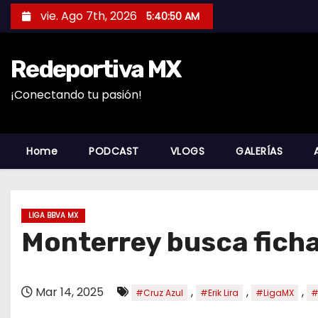
S
vie. Ago 7th, 2026
5:40:51 AM
a
l
Redeportiva MX
t
a
¡Conectando tu pasión!
r
a
l
Home
PODCAST
VLOGS
GALERÍAS
c
o
n
LIGA BBVA MX
t
Monterrey busca fichar
e
n
i
Mar 14, 2025
,
,
,
#Cruz Azul
#Erik Lira
#LigaMX
#
d