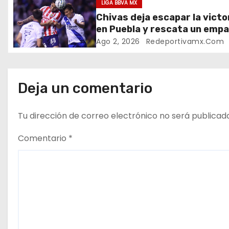
c
LIGA BBVA MX
Chivas deja escapar la victo
i
en Puebla y rescata un emp
en el Cuauhtémoc
ó
Ago 2, 2026
Redeportivamx.com
n
d
Deja un comentario
e
Tu dirección de correo electrónico no será publicad
e
Comentario
*
n
t
r
a