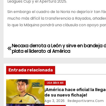
Leagues Cup y el Apertura 2025.
Sin embargo el cuadro de la Noria no dejaría ir tan fá
mucho más difícil la transferencia a Rayados, añadie
lo que la Máquina pondrá una cláusula con apoyo par
Necaxa derrota a León y sirve en bandeja 
N
plata el liderato al América
a
v
Entrada relacionada
e
LIGA BBVA MX
g
¡América hace oficial la lleg
de su nuevo fichaje!
a
Ago 3, 2026
Redeportivamx.com