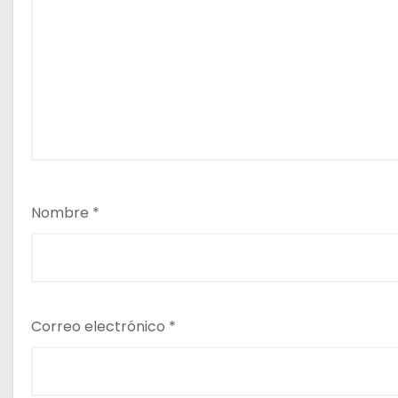
d
a
s
Nombre
*
Correo electrónico
*