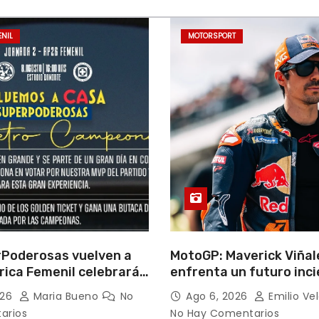
ENIL
MOTORSPORT
rPoderosas vuelven a
MotoGP: Maverick Viñal
rica Femenil celebrará
enfrenta un futuro inci
co triplete con una
resultados decepciona
026
Maria Bueno
No
Ago 6, 2026
Emilio Ve
fiesta ante Cruz Azul
arios
No Hay Comentarios