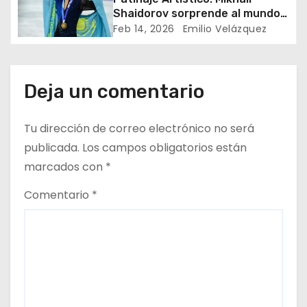
d
Shaidorov sorprende al mundo
en Milán-Cortina 2026
Feb 14, 2026
Emilio Velázquez
e
e
Deja un comentario
n
t
Tu dirección de correo electrónico no será
publicada.
Los campos obligatorios están
r
marcados con
*
a
Comentario
*
d
a
s