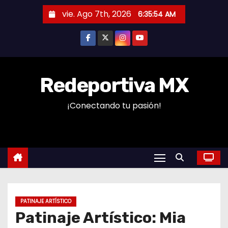
S
vie. Ago 7th, 2026
6:35:54 AM
a
l
t
a
r
Redeportiva MX
a
¡Conectando tu pasión!
l
c
o
n
t
e
n
PATINAJE ARTÍSTICO
i
Patinaje Artístico: Mia
d