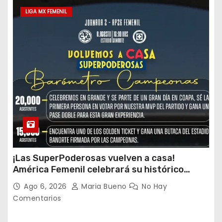
LIGA MX FEMENIL
¡Las SuperPoderosas vuelven a casa!
América Femenil celebrará su histórico
triplete con una auténtica fiesta ante Cruz
Ago 6, 2026
Maria Bueno
No Hay
Azul
Comentarios