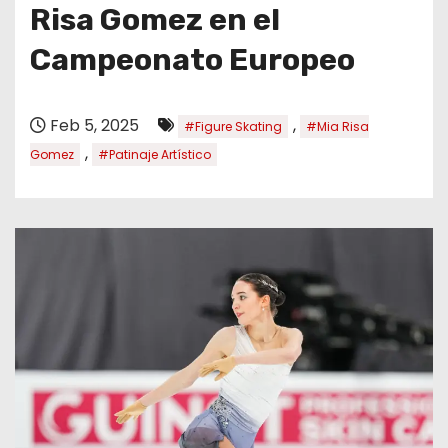
o
Risa Gomez en el
Campeonato Europeo
Feb 5, 2025
,
#Figure Skating
#Mia Risa
,
Gomez
#Patinaje Artístico