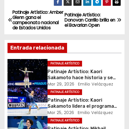
Patinaje Artístico: Amber
N
Patinaje Artístico:
Glenn gana el
Donovan Carrillo brilla en
campeonato nacional
a
el Bavarian Open
de Estados Unidos
v
Entrada relacionada
e
g
PATINAJE ARTÍSTICO
Patinaje Artístico: Kaori
a
Sakamoto hace historia y se
despide como leyenda del hielo
Mar 29, 2026
Emilio Velázquez
c
PATINAJE ARTÍSTICO
i
Patinaje Artístico: Kaori
Sakamoto lidera el programa
ó
corto femenil en Praga
Mar 25, 2026
Emilio Velázquez
PATINAJE ARTÍSTICO
n
Patinaje Artístico: Mikhail