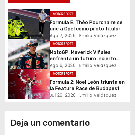
v
e
MOTORSPORT
Formula E: Théo Pourchaire se
g
une a Opel como piloto titular
a
Ago 7, 2026
Emilio Velázquez
MOTORSPORT
c
MotoGP: Maverick Viñales
enfrenta un futuro incierto
i
tras resultados
Ago 6, 2026
Emilio Velázquez
decepcionantes
ó
MOTORSPORT
Formula 2: Noel León triunfa en
n
la Feature Race de Budapest
Jul 26, 2026
Emilio Velázquez
d
e
Deja un comentario
e