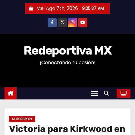
S
vie. Ago 7th, 2026
9:25:38 AM
a
l
t
a
r
Redeportiva MX
a
¡Conectando tu pasión!
l
c
o
n
t
e
n
MOTORSPORT
i
Victoria para Kirkwood en
d