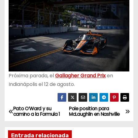
Próxima parada, el
Gallagher Grand Prix
en
Indianápolis el 12 de agosto.
Pato O’Ward y su
Pole position para
N
camino a la Formula 1
McLaughlin en Nashville
a
Entrada relacionada