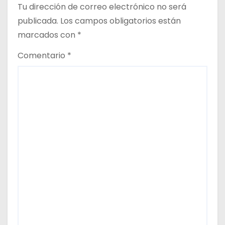
n
Tu dirección de correo electrónico no será
publicada.
Los campos obligatorios están
t
marcados con
*
r
Comentario
*
a
d
a
s