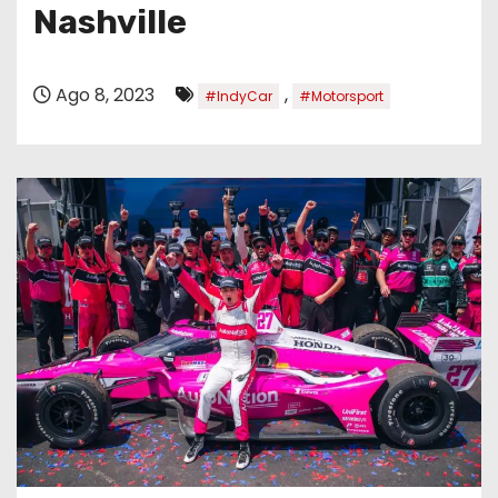
o
Nashville
Ago 8, 2023
,
#IndyCar
#Motorsport