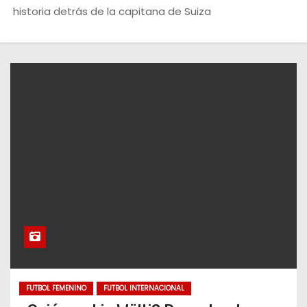
o
historia detrás de la capitana de Suiza
FUTBOL FEMENINO
FUTBOL INTERNACIONAL