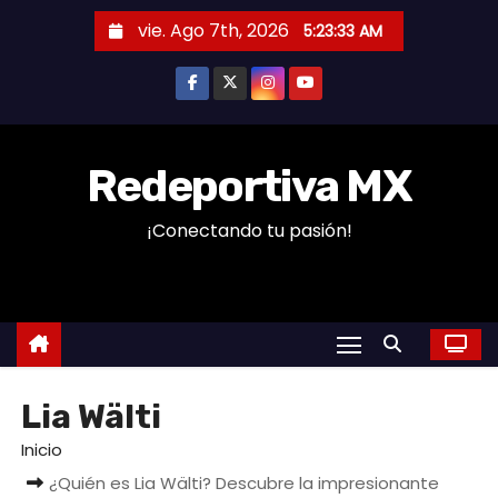
S
vie. Ago 7th, 2026
5:23:33 AM
a
l
t
a
r
Redeportiva MX
a
¡Conectando tu pasión!
l
c
o
n
t
e
Lia Wälti
n
i
Inicio
d
¿Quién es Lia Wälti? Descubre la impresionante