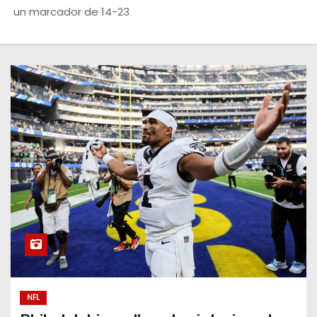
o
un marcador de 14-23
NFL