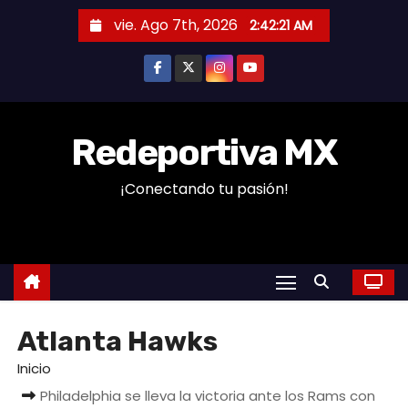
S
vie. Ago 7th, 2026
2:42:21 AM
a
l
t
a
r
Redeportiva MX
a
¡Conectando tu pasión!
l
c
o
n
t
e
Atlanta Hawks
n
i
Inicio
d
Philadelphia se lleva la victoria ante los Rams con