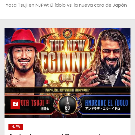
o
Yota Tsuji en NJPW: El ídolo vs. la nueva cara de Japón
NJPW