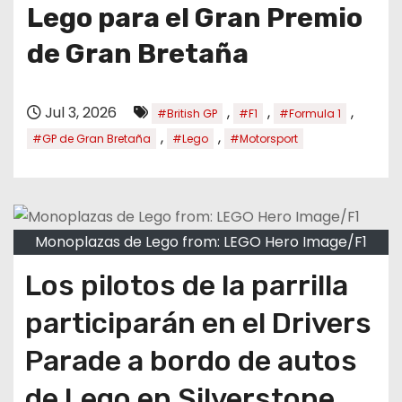
o
Lego para el Gran Premio
de Gran Bretaña
Jul 3, 2026
,
,
,
#British GP
#F1
#Formula 1
,
,
#GP de Gran Bretaña
#Lego
#Motorsport
Monoplazas de Lego from: LEGO Hero Image/F1
Los pilotos de la parrilla
participarán en el Drivers
Parade a bordo de autos
de Lego en Silverstone.