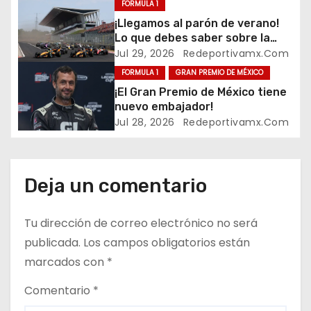
FORMULA 1
i
¡Llegamos al parón de verano!
Lo que debes saber sobre la
ó
mitad de la temporada 2026 de
Jul 29, 2026
Redeportivamx.com
Formula 1
FORMULA 1
GRAN PREMIO DE MÉXICO
n
¡El Gran Premio de México tiene
d
nuevo embajador!
Jul 28, 2026
Redeportivamx.com
e
e
Deja un comentario
n
t
Tu dirección de correo electrónico no será
publicada.
Los campos obligatorios están
r
marcados con
*
a
Comentario
*