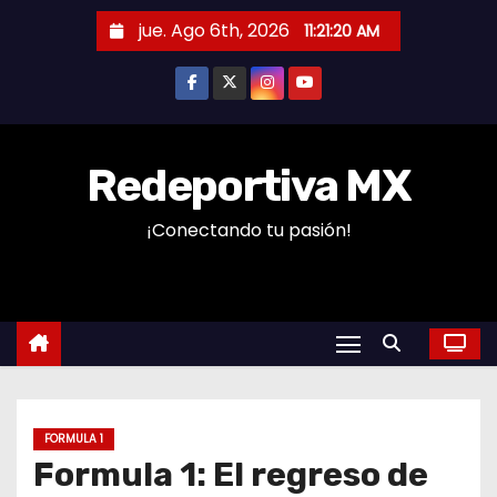
S
jue. Ago 6th, 2026
11:21:21 AM
a
l
t
a
r
Redeportiva MX
a
¡Conectando tu pasión!
l
c
o
n
t
e
n
FORMULA 1
i
Formula 1: El regreso de
d