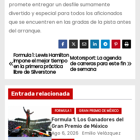
promete entregar un desfile sumamente
divertido y especial para todos los aficionados
que se encuentren en las gradas de la pista antes
del arranque.
Formula 1: Lewis Hamilton
N
Motorsport: La agenda
impone el mejor tiempo
de carreras para este fin
en la primera práctica
a
de semana
libre de Silverstone
v
Entrada relacionada
e
g
FORMULA 1
GRAN PREMIO DE MÉXICO
Formula 1: Los Ganadores del
a
Gran Premio de México
Ago 6, 2026
Emilio Velázquez
c