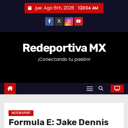
S
jue. Ago 6th, 2026
1:23:05 AM
a
l
t
a
r
Redeportiva MX
a
¡Conectando tu pasión!
l
c
o
n
t
e
n
MOTORSPORT
i
Formula E: Jake Dennis
d