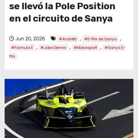
o
se llevó la Pole Position
en el circuito de Sanya
Jun 20, 2026
,
,
#Andretti
#E-Prix de Sanya
,
,
,
#Formula E
#Jake Dennis
#Motorsport
#Sanya E-
Prix