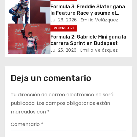
i
Formula 3: Freddie Slater gana
ó
la Feature Race y asume el
liderato del campeonato en
Jul 26, 2026
Emilio Velázquez
n
Budapest
MOTORSPORT
Formula 2: Gabriele Minì gana la
d
carrera Sprint en Budapest
e
Jul 25, 2026
Emilio Velázquez
e
n
Deja un comentario
t
Tu dirección de correo electrónico no será
r
publicada.
Los campos obligatorios están
marcados con
*
a
Comentario
*
d