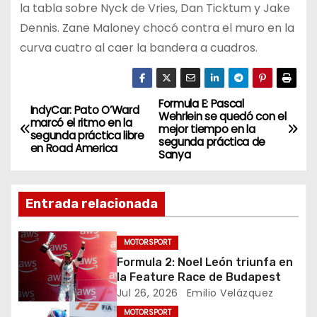
la tabla sobre Nyck de Vries, Dan Ticktum y Jake
Dennis. Zane Maloney chocó contra el muro en la
curva cuatro al caer la bandera a cuadros.
Formula E: Pascal
N
IndyCar: Pato O’Ward
Wehrlein se quedó con el
marcó el ritmo en la
mejor tiempo en la
a
segunda práctica libre
segunda práctica de
en Road America
Sanya
v
e
Entrada relacionada
g
MOTORSPORT
a
Formula 2: Noel León triunfa en
la Feature Race de Budapest
c
Jul 26, 2026
Emilio Velázquez
MOTORSPORT