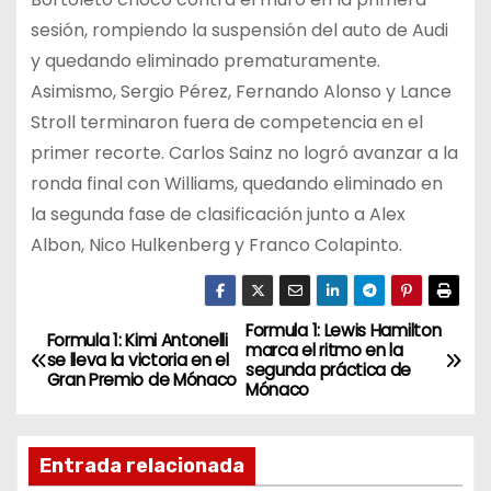
sesión, rompiendo la suspensión del auto de Audi
y quedando eliminado prematuramente.
Asimismo, Sergio Pérez, Fernando Alonso y Lance
Stroll terminaron fuera de competencia en el
primer recorte. Carlos Sainz no logró avanzar a la
ronda final con Williams, quedando eliminado en
la segunda fase de clasificación junto a Alex
Albon, Nico Hulkenberg y Franco Colapinto.
Formula 1: Lewis Hamilton
N
Formula 1: Kimi Antonelli
marca el ritmo en la
se lleva la victoria en el
segunda práctica de
a
Gran Premio de Mónaco
Mónaco
v
Entrada relacionada
e