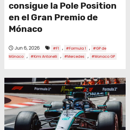
o
consigue la Pole Position
en el Gran Premio de
Mónaco
Jun 6, 2026
,
,
#F1
#Formula 1
#GP de
,
,
,
Mónaco
#Kimi Antonelli
#Mercedes
#Monaco GP