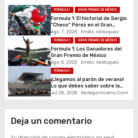
g
FORMULA 1
GRAN PREMIO DE MÉXICO
Formula 1: El historial de Sergio
a
“Checo” Pérez en el Gran
Premio de México
Ago 7, 2026
Emilio Velázquez
c
FORMULA 1
GRAN PREMIO DE MÉXICO
i
Formula 1: Los Ganadores del
Gran Premio de México
ó
Ago 6, 2026
Emilio Velázquez
FORMULA 1
n
¡Llegamos al parón de verano!
d
Lo que debes saber sobre la
mitad de la temporada 2026 de
Jul 29, 2026
Redeportivamx.com
e
Formula 1
e
Deja un comentario
n
Tu dirección de correo electrónico no será