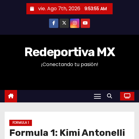
S
vie. Ago 7th, 2026
9:53:56 AM
a
l
t
a
r
Redeportiva MX
a
¡Conectando tu pasión!
l
c
o
n
t
e
n
FORMULA 1
i
Formula 1: Kimi Antonelli
d