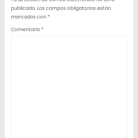
t
publicada.
Los campos obligatorios están
r
marcados con
*
a
Comentario
*
d
a
s