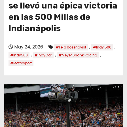
o
se llevó una épica victoria
en las 500 Millas de
Indianápolis
May 24, 2026
,
,
#Félix Rosenqvist
#Indy 500
,
,
,
#Indy500
#IndyCar
#Meyer Shank Racing
#Motorsport