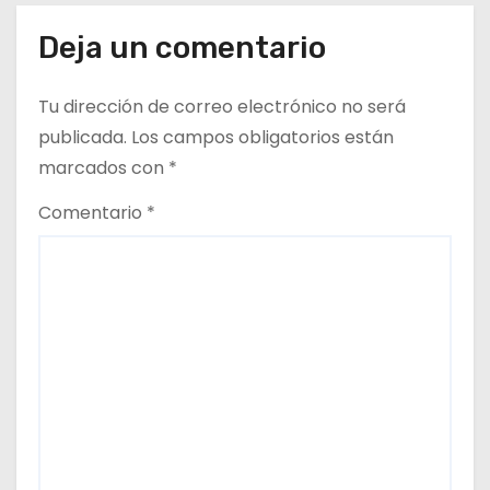
e
n
Deja un comentario
t
Tu dirección de correo electrónico no será
r
publicada.
Los campos obligatorios están
marcados con
*
a
Comentario
*
d
a
s