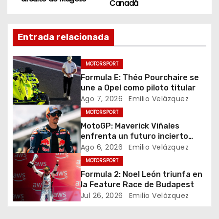
Canadá
v
e
Entrada relacionada
g
MOTORSPORT
a
Formula E: Théo Pourchaire se
une a Opel como piloto titular
c
Ago 7, 2026
Emilio Velázquez
i
MOTORSPORT
MotoGP: Maverick Viñales
ó
enfrenta un futuro incierto
tras resultados
Ago 6, 2026
Emilio Velázquez
n
decepcionantes
MOTORSPORT
Formula 2: Noel León triunfa en
d
la Feature Race de Budapest
e
Jul 26, 2026
Emilio Velázquez