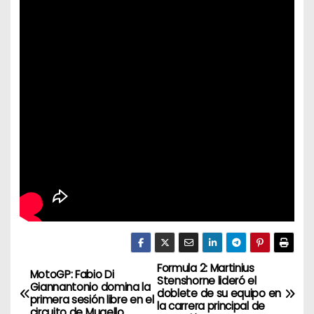
Formula 2: Martinius
N
MotoGP: Fabio Di
Stenshorne lideró el
Giannantonio domina la
doblete de su equipo en
a
primera sesión libre en el
la carrera principal de
circuito de Mugello