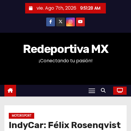
S
vie. Ago 7th, 2026
9:51:29 AM
a
l
t
a
r
Redeportiva MX
a
¡Conectando tu pasión!
l
c
o
n
t
e
n
MOTORSPORT
i
IndyCar: Félix Rosenqvist
d