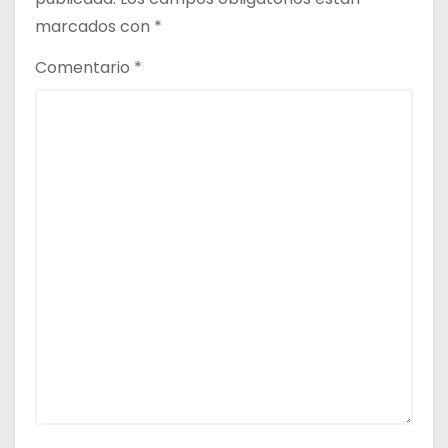
r
marcados con
*
a
Comentario
*
d
a
s