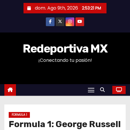
S
dom. Ago 9th, 2026
2:53:22 PM
a
l
t
a
r
Redeportiva MX
a
¡Conectando tu pasión!
l
c
o
n
t
e
n
FORMULA 1
i
Formula 1: George Russell
d