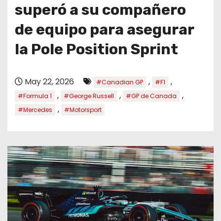
o
superó a su compañero
de equipo para asegurar
la Pole Position Sprint
May 22, 2026
,
,
#Canadian GP
#F1
,
,
,
#Formula 1
#George Russell
#GP de Canada
,
#Mercedes
#Motorsport