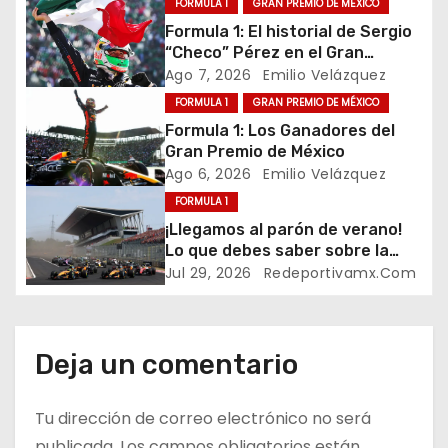
FORMULA 1
GRAN PREMIO DE MÉXICO
a
Formula 1: El historial de Sergio
“Checo” Pérez en el Gran
c
Premio de México
Ago 7, 2026
Emilio Velázquez
i
FORMULA 1
GRAN PREMIO DE MÉXICO
Formula 1: Los Ganadores del
ó
Gran Premio de México
Ago 6, 2026
Emilio Velázquez
n
FORMULA 1
¡Llegamos al parón de verano!
d
Lo que debes saber sobre la
mitad de la temporada 2026 de
e
Jul 29, 2026
Redeportivamx.com
Formula 1
e
n
Deja un comentario
t
Tu dirección de correo electrónico no será
publicada.
Los campos obligatorios están