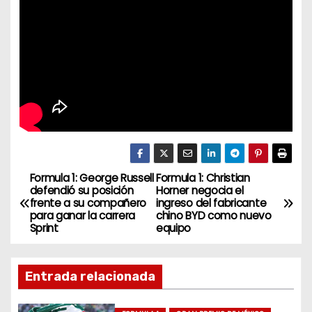
Formula 1: George Russell
Formula 1: Christian
N
defendió su posición
Horner negocia el
frente a su compañero
ingreso del fabricante
a
para ganar la carrera
chino BYD como nuevo
Sprint
equipo
v
e
Entrada relacionada
g