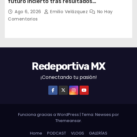
futuro incierto tras resultados
decepcionantes
Ago 6, 2026
Emilio Velázquez
No Hay
Comentarios
Redeportiva MX
¡Conectando tu pasión!
Funciona gracias a WordPress
|
Tema: Newses por
Themeansar
.
Home
PODCAST
VLOGS
GALERÍAS