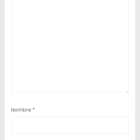
a
s
Nombre
*