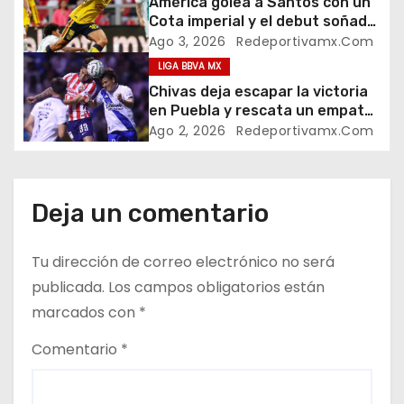
i
América golea a Santos con un
Cota imperial y el debut soñado
ó
de su cantera
Ago 3, 2026
Redeportivamx.com
LIGA BBVA MX
n
Chivas deja escapar la victoria
d
en Puebla y rescata un empate
en el Cuauhtémoc
Ago 2, 2026
Redeportivamx.com
e
e
Deja un comentario
n
t
Tu dirección de correo electrónico no será
publicada.
Los campos obligatorios están
r
marcados con
*
a
Comentario
*
d