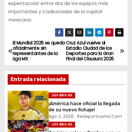
espectacular entre dos de los equipos más
importantes y tradicionales de la capital
mexicana.
El Mundial 2026 se queda
Cruz Azul vuelve al
N
oficialmente sin
Estadio Ciudad de los
representantes de la
Deportes para la Gran
a
Liga MX
Final del Clausura 2026
v
Entrada relacionada
e
g
LIGA BBVA MX
¡América hace oficial la llegada
a
de su nuevo fichaje!
Ago 3, 2026
Redeportivamx.com
c
LIGA BBVA MX