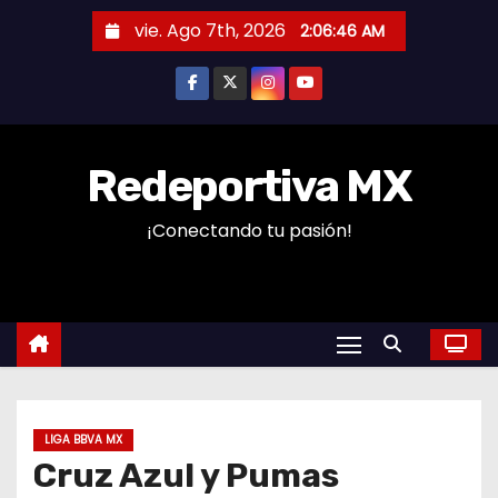
S
vie. Ago 7th, 2026
2:06:47 AM
a
l
t
a
r
Redeportiva MX
a
¡Conectando tu pasión!
l
c
o
n
t
e
n
LIGA BBVA MX
i
Cruz Azul y Pumas
d