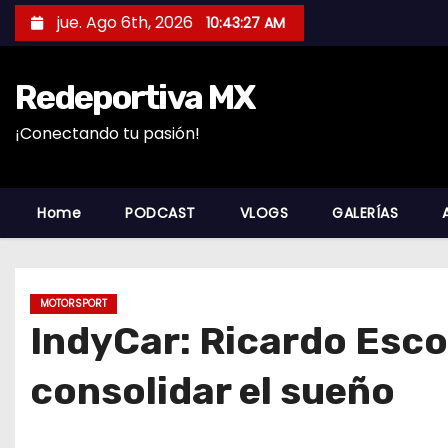
S
jue. Ago 6th, 2026
10:43:28 AM
a
l
Redeportiva MX
t
a
¡Conectando tu pasión!
r
a
l
Home
PODCAST
VLOGS
GALERÍAS
c
o
n
MOTORSPORT
t
IndyCar: Ricardo Esco
e
n
consolidar el sueño
i
d