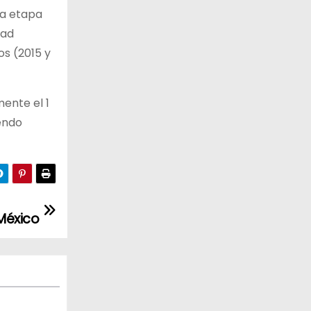
da etapa
rad
s (2015 y
ente el 1
yendo
México