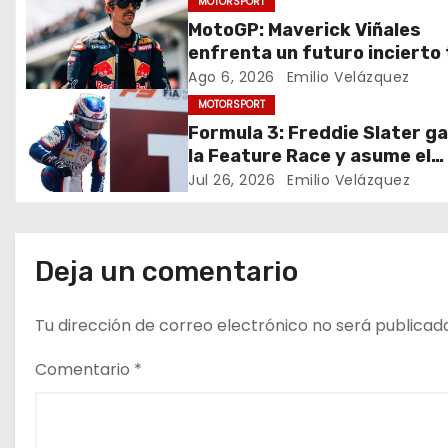
MOTORSPORT
g
MotoGP: Maverick Viñales
enfrenta un futuro incierto
a
resultados decepcionantes
Ago 6, 2026
Emilio Velázquez
c
MOTORSPORT
Formula 3: Freddie Slater g
i
la Feature Race y asume el
liderato del campeonato en
ó
Jul 26, 2026
Emilio Velázquez
Budapest
n
d
Deja un comentario
e
Tu dirección de correo electrónico no será publicad
e
Comentario
*
n
t