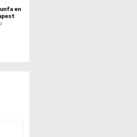
iunfa en
apest
z