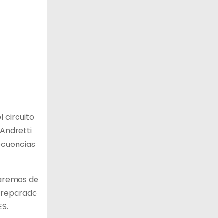
 circuito
 Andretti
ecuencias
haremos de
 preparado
ES.