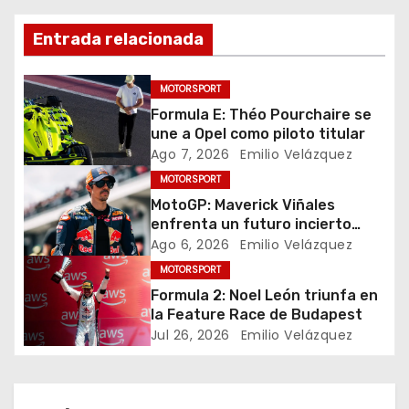
v
Entrada relacionada
e
g
MOTORSPORT
Formula E: Théo Pourchaire se
a
une a Opel como piloto titular
Ago 7, 2026
Emilio Velázquez
c
MOTORSPORT
i
MotoGP: Maverick Viñales
enfrenta un futuro incierto
ó
tras resultados
Ago 6, 2026
Emilio Velázquez
decepcionantes
MOTORSPORT
n
Formula 2: Noel León triunfa en
d
la Feature Race de Budapest
Jul 26, 2026
Emilio Velázquez
e
e