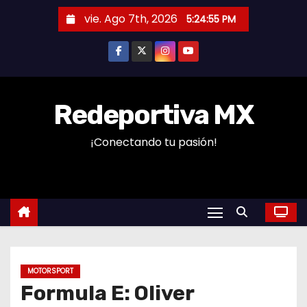
S
vie. Ago 7th, 2026
5:24:56 PM
a
l
t
a
r
Redeportiva MX
a
¡Conectando tu pasión!
l
c
o
n
t
e
n
MOTORSPORT
i
Formula E: Oliver
d