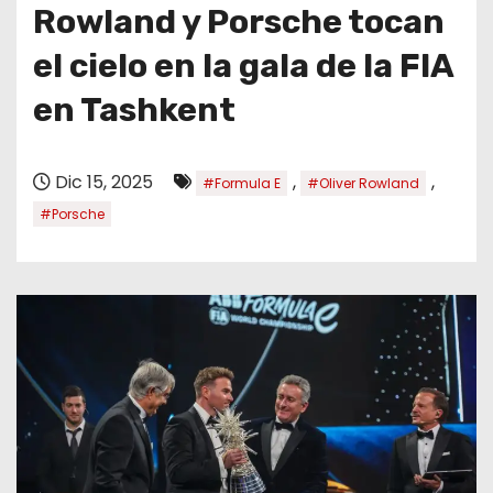
o
Rowland y Porsche tocan
el cielo en la gala de la FIA
en Tashkent
Dic 15, 2025
,
,
#Formula E
#Oliver Rowland
#Porsche