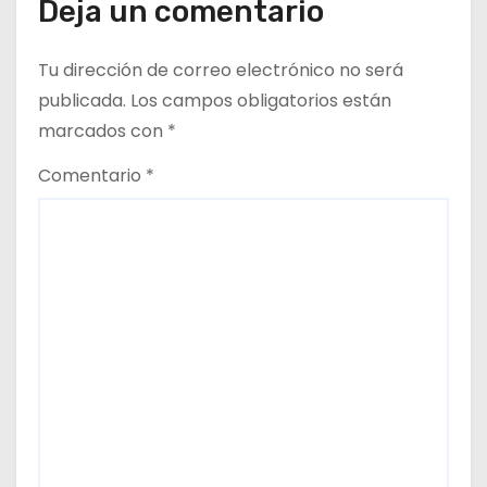
Deja un comentario
n
t
Tu dirección de correo electrónico no será
publicada.
Los campos obligatorios están
r
marcados con
*
a
Comentario
*
d
a
s