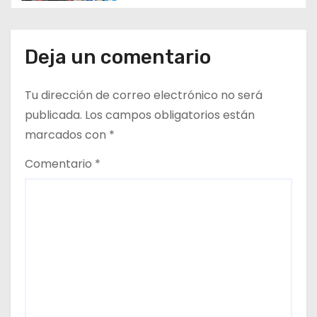
e
e
Deja un comentario
n
t
Tu dirección de correo electrónico no será
publicada.
Los campos obligatorios están
r
marcados con
*
a
Comentario
*
d
a
s