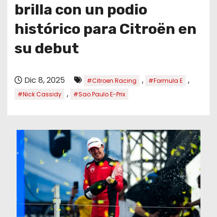
o
brilla con un podio
histórico para Citroën en
su debut
Dic 8, 2025
,
,
#Citroen Racing
#Formula E
,
#Nick Cassidy
#Sao Paulo E-Prix