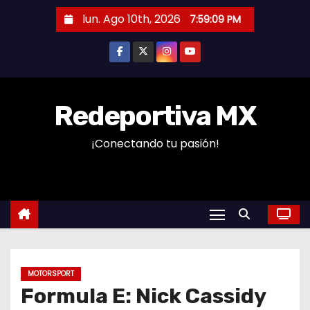
S
lun. Ago 10th, 2026
7:59:10 PM
a
l
t
a
r
Redeportiva MX
a
¡Conectando tu pasión!
l
c
o
n
t
e
n
MOTORSPORT
i
Formula E: Nick Cassidy
d