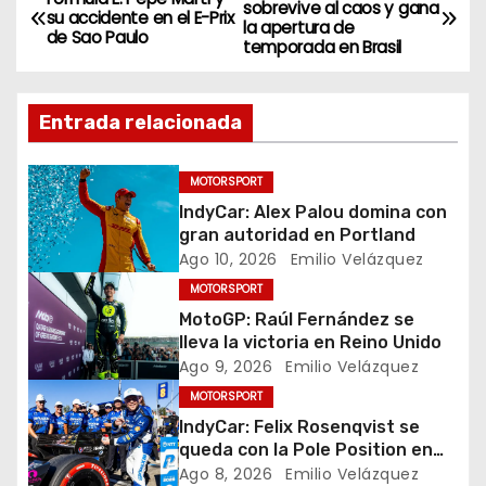
N
sobrevive al caos y gana
su accidente en el E-Prix
la apertura de
a
de Sao Paulo
temporada en Brasil
v
Entrada relacionada
e
g
MOTORSPORT
IndyCar: Alex Palou domina con
a
gran autoridad en Portland
Ago 10, 2026
Emilio Velázquez
c
MOTORSPORT
i
MotoGP: Raúl Fernández se
lleva la victoria en Reino Unido
ó
Ago 9, 2026
Emilio Velázquez
MOTORSPORT
n
IndyCar: Felix Rosenqvist se
d
queda con la Pole Position en
Portland
Ago 8, 2026
Emilio Velázquez