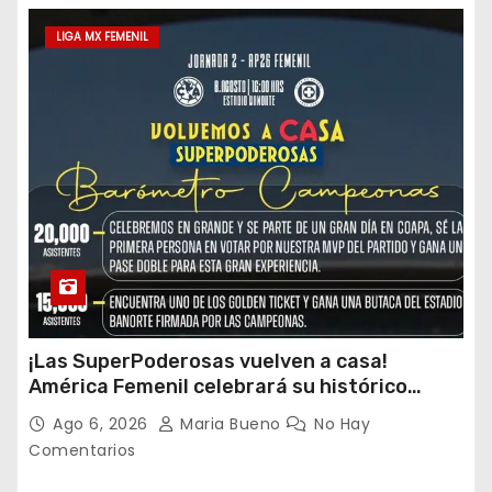
LIGA MX FEMENIL
¡Las SuperPoderosas vuelven a casa!
América Femenil celebrará su histórico
triplete con una auténtica fiesta ante Cruz
Ago 6, 2026
Maria Bueno
No Hay
Azul
Comentarios