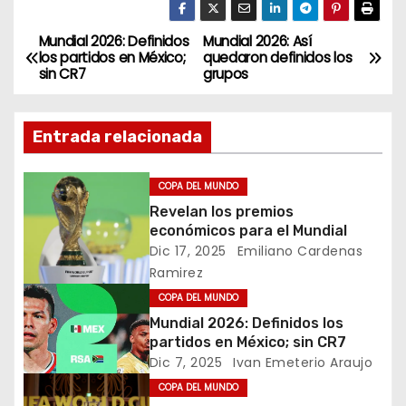
Mundial 2026: Definidos
Mundial 2026: Así
N
los partidos en México;
quedaron definidos los
sin CR7
grupos
a
v
Entrada relacionada
e
COPA DEL MUNDO
g
Revelan los premios
económicos para el Mundial
a
Dic 17, 2025
Emiliano Cardenas
c
Ramirez
COPA DEL MUNDO
i
Mundial 2026: Definidos los
partidos en México; sin CR7
ó
Dic 7, 2025
Ivan Emeterio Araujo
n
COPA DEL MUNDO