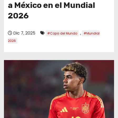
o
a México en el Mundial
2026
Dic 7, 2025
,
#Copa del Mundo
#Mundial
2026