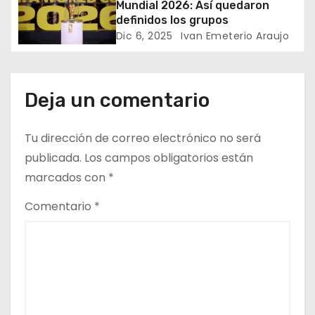
Mundial 2026: Así quedaron
d
definidos los grupos
Dic 6, 2025
Ivan Emeterio Araujo
e
e
Deja un comentario
n
t
Tu dirección de correo electrónico no será
publicada.
Los campos obligatorios están
r
marcados con
*
a
Comentario
*
d
a
s