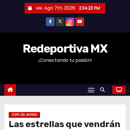
S
vie. Ago 7th, 2026
2:34:23 PM
a
l
t
a
r
Redeportiva MX
a
¡Conectando tu pasión!
l
c
o
n
t
e
n
COPA DEL MUNDO
i
Las estrellas que vendrán
d