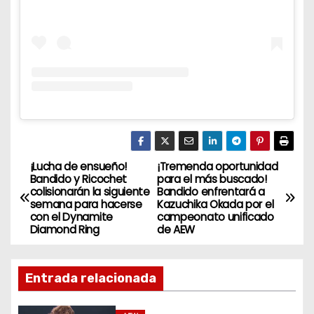
¡Lucha de ensueño!
¡Tremenda oportunidad
N
Bandido y Ricochet
para el más buscado!
colisionarán la siguiente
Bandido enfrentará a
a
semana para hacerse
Kazuchika Okada por el
con el Dynamite
campeonato unificado
v
Diamond Ring
de AEW
e
Entrada relacionada
g