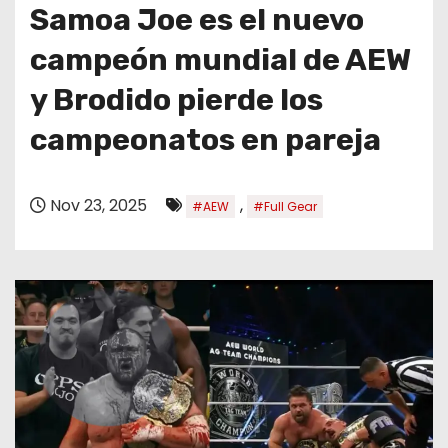
o
Samoa Joe es el nuevo
campeón mundial de AEW
y Brodido pierde los
campeonatos en pareja
Nov 23, 2025
,
#AEW
#Full Gear