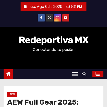
S
jue. Ago 6th, 2026
4:39:22 PM
a
l
t
a
r
Redeportiva MX
a
¡Conectando tu pasión!
l
c
o
n
t
e
n
AEW
i
AEW Full Gear 2025:
d