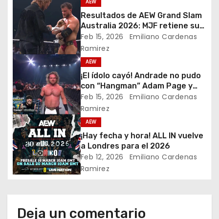
a
AEW
Resultados de AEW Grand Slam
c
Australia 2026: MJF retiene su
campeonato mundial de AEW;
Feb 15, 2026
Emiliano Cardenas
i
Andrade cae ante “Hangman”
Ramirez
Adam Page
ó
AEW
¡El ídolo cayó! Andrade no pudo
n
con “Hangman” Adam Page y
pierde la oportunidad por el
Feb 15, 2026
Emiliano Cardenas
d
campeonato mundial de AEW
Ramirez
AEW
e
¡Hay fecha y hora! ALL IN vuelve
e
a Londres para el 2026
Feb 12, 2026
Emiliano Cardenas
n
Ramirez
t
r
Deja un comentario