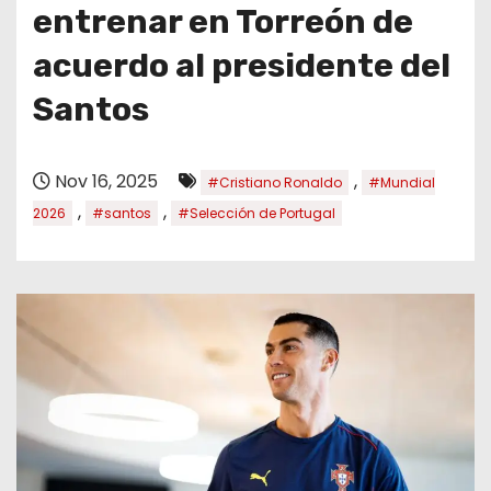
o
entrenar en Torreón de
acuerdo al presidente del
Santos
Nov 16, 2025
,
#Cristiano Ronaldo
#Mundial
,
,
2026
#santos
#Selección de Portugal