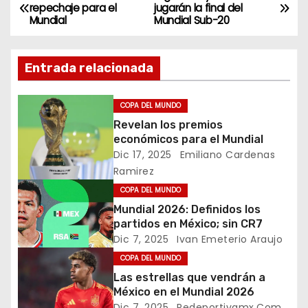
N
repechaje para el
jugarán la final del
Mundial
Mundial Sub-20
a
v
Entrada relacionada
e
COPA DEL MUNDO
g
Revelan los premios
económicos para el Mundial
a
Dic 17, 2025
Emiliano Cardenas
c
Ramirez
COPA DEL MUNDO
i
Mundial 2026: Definidos los
partidos en México; sin CR7
ó
Dic 7, 2025
Ivan Emeterio Araujo
n
COPA DEL MUNDO
Las estrellas que vendrán a
d
México en el Mundial 2026
Dic 7, 2025
Redeportivamx.com