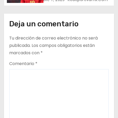
e
e
Deja un comentario
n
t
Tu dirección de correo electrónico no será
publicada.
Los campos obligatorios están
r
marcados con
*
a
Comentario
*
d
a
s