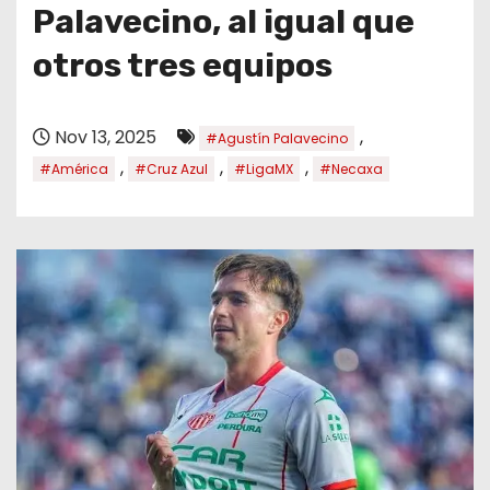
o
Palavecino, al igual que
otros tres equipos
Nov 13, 2025
,
#Agustín Palavecino
,
,
,
#América
#Cruz Azul
#LigaMX
#Necaxa