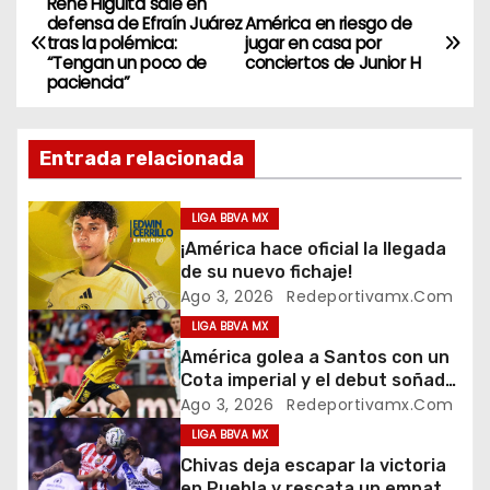
René Higuita sale en
N
defensa de Efraín Juárez
América en riesgo de
tras la polémica:
jugar en casa por
a
“Tengan un poco de
conciertos de Junior H
paciencia”
v
e
Entrada relacionada
g
LIGA BBVA MX
a
¡América hace oficial la llegada
de su nuevo fichaje!
c
Ago 3, 2026
Redeportivamx.com
i
LIGA BBVA MX
América golea a Santos con un
ó
Cota imperial y el debut soñado
de su cantera
Ago 3, 2026
Redeportivamx.com
n
LIGA BBVA MX
Chivas deja escapar la victoria
d
en Puebla y rescata un empate