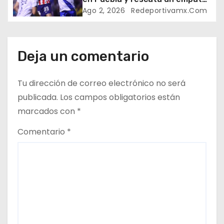
en el Cuauhtémoc
e
Ago 2, 2026
Redeportivamx.com
e
n
Deja un comentario
t
Tu dirección de correo electrónico no será
r
publicada.
Los campos obligatorios están
marcados con
*
a
Comentario
*
d
a
s