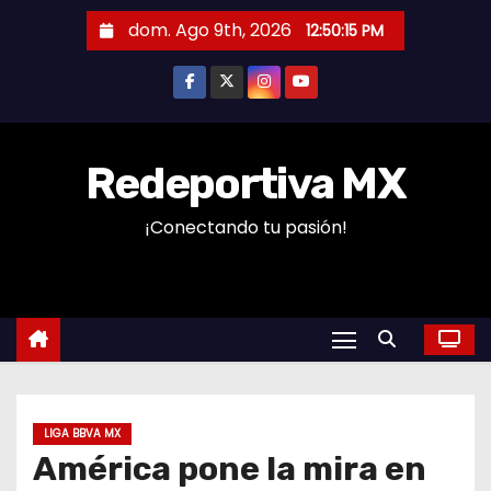
S
dom. Ago 9th, 2026
12:50:16 PM
a
l
t
a
r
Redeportiva MX
a
¡Conectando tu pasión!
l
c
o
n
t
e
n
LIGA BBVA MX
i
América pone la mira en
d