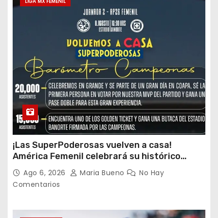
LIGA MX FEMENIL
¡Las SuperPoderosas vuelven a casa!
América Femenil celebrará su histórico
triplete con una auténtica fiesta ante Cruz
Ago 6, 2026
Maria Bueno
No Hay
Azul
Comentarios