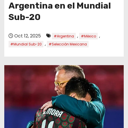
o
Argentina en el Mundial
Sub-20
Oct 12, 2025
,
,
#Argentina
#México
,
#Mundial Sub-20
#Selección Mexicana