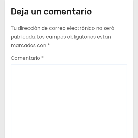
n
Deja un comentario
t
Tu dirección de correo electrónico no será
r
publicada.
Los campos obligatorios están
marcados con
*
a
Comentario
*
d
a
s