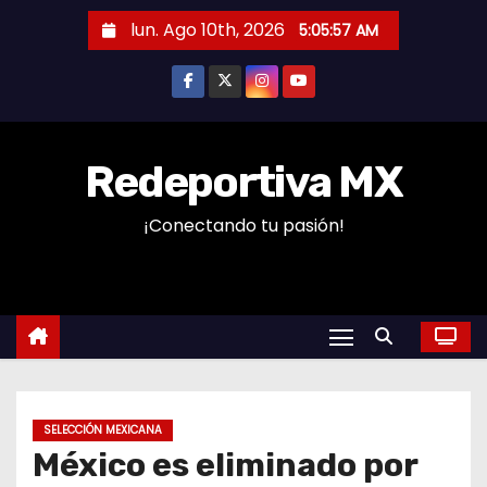
S
lun. Ago 10th, 2026
5:05:58 AM
a
l
t
a
r
Redeportiva MX
a
¡Conectando tu pasión!
l
c
o
n
t
e
n
SELECCIÓN MEXICANA
i
México es eliminado por
d