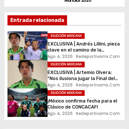
Mundial 2026
v
e
Entrada relacionada
g
SELECCIÓN MEXICANA
a
EXCLUSIVA | Andrés Lillini, pieza
clave en el camino de la
c
Selección Mexicana Sub-20
Ago 4, 2026
Redeportivamx.com
rumbo al Mundial
i
SELECCIÓN MEXICANA
EXCLUSIVA | Artemio Olvera:
ó
“Nos ilusiona jugar la Final del
Premundial en el Estadio
Ago 4, 2026
Redeportivamx.com
n
Banorte”
SELECCIÓN MEXICANA
¡México confirma fecha para el
d
Clásico de CONCACAF!
e
Ago 4, 2026
Redeportivamx.com
e