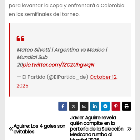
para levantar la copa y enfrentará a Colombia
en las semifinales del torneo.
Mateo Silvetti | Argentina vs Mexico |
Mundial Sub
20
pic.twitter.com/fZCZUhgwqN
— El Partido (@ElPartido_de)
October 12,
2025
Javier Aguirre revela
N
quién compite en la
Aguirre: Los 4 goles son
portería de la Selección
a
evitables
Mexicana rumbo al