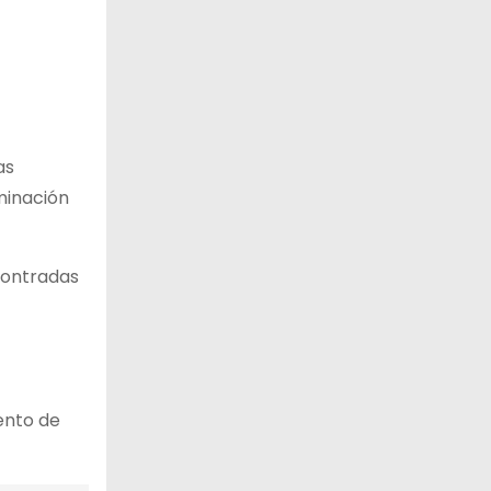
as
iminación
contradas
iento de