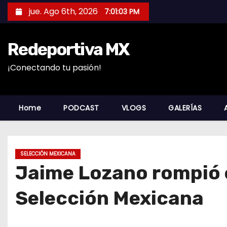
S
jue. Ago 6th, 2026
7:01:05 PM
a
l
Redeportiva MX
t
a
¡Conectando tu pasión!
r
a
l
Home
PODCAST
VLOGS
GALERÍAS
c
o
n
SELECCIÓN MEXICANA
t
Jaime Lozano rompió e
e
n
Selección Mexicana
i
d