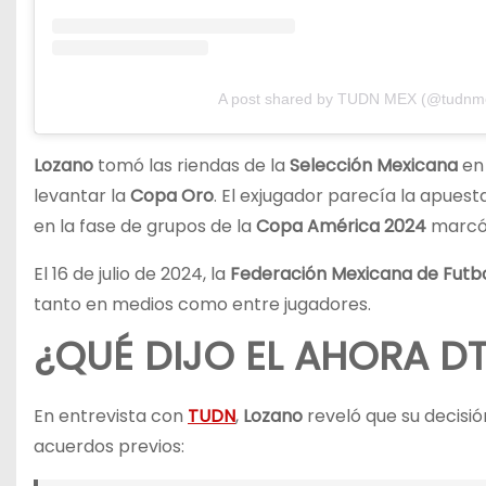
A post shared by TUDN MEX (@tudnm
Lozano
tomó las riendas de la
Selección Mexicana
en 
levantar la
Copa Oro
. El exjugador parecía la apues
en la fase de grupos de la
Copa América 2024
marcó e
El 16 de julio de 2024, la
Federación Mexicana de Futb
tanto en medios como entre jugadores.
¿QUÉ DIJO EL AHORA D
En entrevista con
TUDN
,
Lozano
reveló que su decisió
acuerdos previos: