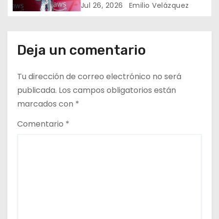
e
Jul 26, 2026
Emilio Velázquez
e
n
Deja un comentario
t
Tu dirección de correo electrónico no será
r
publicada.
Los campos obligatorios están
marcados con
*
a
Comentario
*
d
a
s