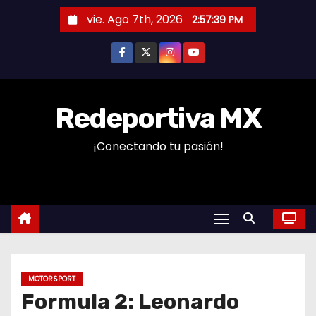
S
vie. Ago 7th, 2026
2:57:40 PM
a
l
t
a
r
Redeportiva MX
a
¡Conectando tu pasión!
l
c
o
n
t
e
n
MOTORSPORT
i
Formula 2: Leonardo
d