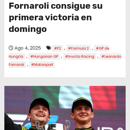
o
Fornaroli consigue su
primera victoria en
domingo
Ago 4, 2025
,
,
#F2
#Formula 2
#GP de
,
,
,
Hungría
#Hungarian GP
#Invicta Racing
#Leonardo
,
Fornaroli
#Motorsport