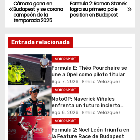
N
Câmara gana en
Formula 2: Roman Stanek
Budapest y se corona
logra su primera pole
a
campeón de la
position en Budapest
temporada 2025
v
e
Entrada relacionada
g
MOTORSPORT
a
Formula E: Théo Pourchaire se
une a Opel como piloto titular
c
Ago 7, 2026
Emilio Velázquez
i
MOTORSPORT
MotoGP: Maverick Viñales
ó
enfrenta un futuro incierto
tras resultados
Ago 6, 2026
Emilio Velázquez
n
decepcionantes
MOTORSPORT
Formula 2: Noel León triunfa en
d
la Feature Race de Budapest