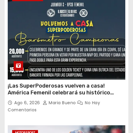
¡Las SuperPoderosas vuelven a casa!
América Femenil celebrará su histórico
triplete con una auténtica fiesta ante Cruz
Ago 6, 2026
Maria Bueno
No Hay
Azul
Comentarios
MOTORSPORT