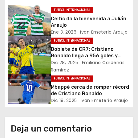
g
FUTBOL INTERNACIONAL
a
Celtic da la bienvenida a Julián
Araujo
c
Ene 3, 2026
Ivan Emeterio Araujo
i
FUTBOL INTERNACIONAL
Doblete de CR7: Cristiano
ó
Ronaldo llega a 956 goles y
sigue acercándose a los 1000
Dic 28, 2025
Emiliano Cardenas
n
Ramirez
FUTBOL INTERNACIONAL
d
Mbappé cerca de romper récord
e
de Cristiano Ronaldo
Dic 19, 2025
Ivan Emeterio Araujo
e
n
Deja un comentario
t