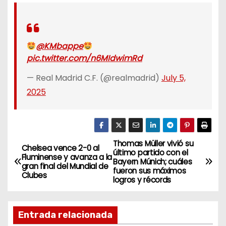
@KMbappe
pic.twitter.com/n6MIdwimRd
— Real Madrid C.F. (@realmadrid)
July 5,
2025
Thomas Müller vivió su
N
Chelsea vence 2-0 al
último partido con el
Fluminense y avanza a la
Bayern Múnich; cuáles
a
gran final del Mundial de
fueron sus máximos
Clubes
logros y récords
v
e
Entrada relacionada