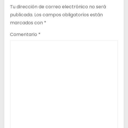
r
Tu dirección de correo electrónico no será
publicada.
Los campos obligatorios están
a
marcados con
*
d
Comentario
*
a
s