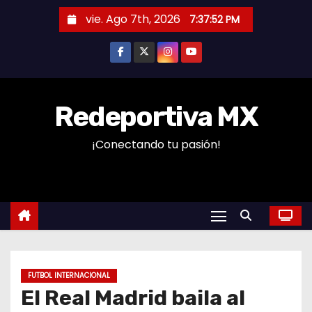
S
vie. Ago 7th, 2026
7:37:53 PM
a
l
t
a
r
Redeportiva MX
a
¡Conectando tu pasión!
l
c
o
n
t
e
n
FUTBOL INTERNACIONAL
i
El Real Madrid baila al
d