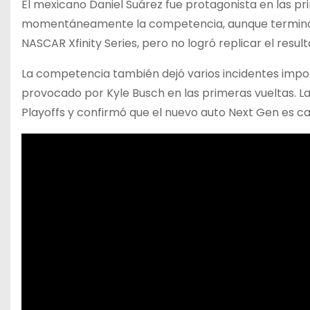
El mexicano Daniel Suárez fue protagonista en las pr
momentáneamente la competencia, aunque terminó en 
NASCAR Xfinity Series, pero no logró replicar el result
La competencia también dejó varios incidentes impo
provocado por Kyle Busch en las primeras vueltas. La
Playoffs y confirmó que el nuevo auto Next Gen es ca