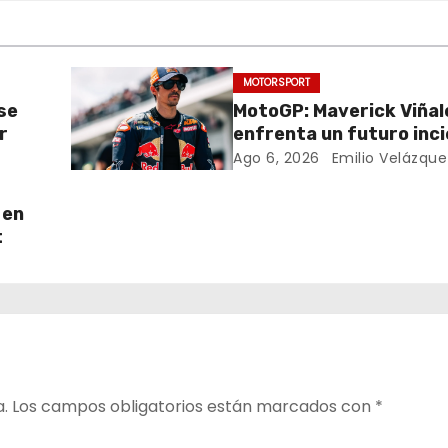
MOTORSPORT
se
MotoGP: Maverick Viñal
r
enfrenta un futuro inci
resultados decepciona
Ago 6, 2026
Emilio Velázque
 en
t
a.
Los campos obligatorios están marcados con
*