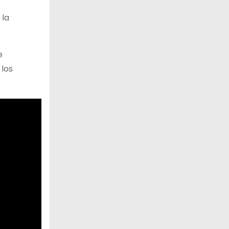
 la
e
 los