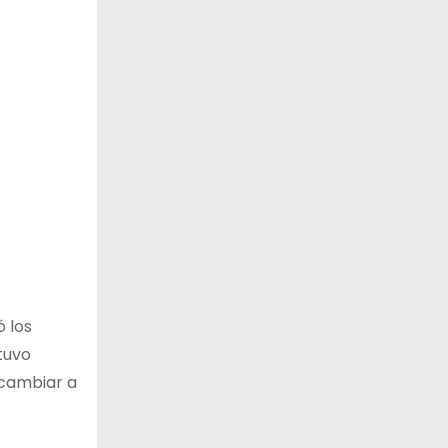
ó los
tuvo
 cambiar a