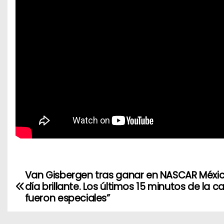
Van Gisbergen tras ganar en NASCAR Méxic
N
día brillante. Los últimos 15 minutos de la c
a
fueron especiales”
v