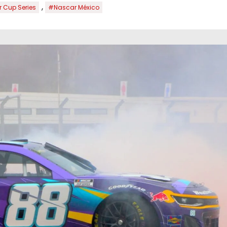
,
 Cup Series
#Nascar México