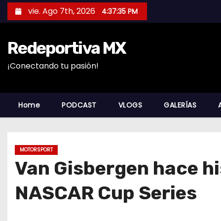
S
vie. Ago 7th, 2026
4:37:36 PM
a
l
Redeportiva MX
t
a
¡Conectando tu pasión!
r
a
l
Home
PODCAST
VLOGS
GALERÍAS
c
o
n
MOTORSPORT
t
Van Gisbergen hace hi
e
n
NASCAR Cup Series
i
d