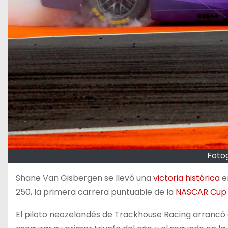
Fotog
Shane Van Gisbergen se llevó una
victoria histórica
e
250, la primera carrera puntuable de la
NASCAR Cup 
El piloto neozelandés de Trackhouse Racing arrancó d