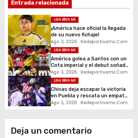
Entrada relacionada
e
g
LIGA BBVA MX
¡América hace oficial la llegada
a
de su nuevo fichaje!
Ago 3, 2026
Redeportivamx.com
c
LIGA BBVA MX
i
América golea a Santos con un
Cota imperial y el debut soñado
ó
de su cantera
Ago 3, 2026
Redeportivamx.com
LIGA BBVA MX
n
Chivas deja escapar la victoria
d
en Puebla y rescata un empate
en el Cuauhtémoc
Ago 2, 2026
Redeportivamx.com
e
e
Deja un comentario
n