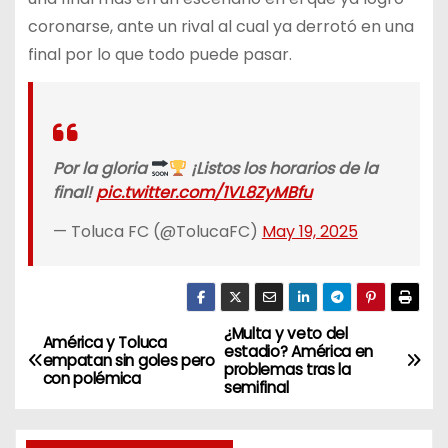
coronarse, ante un rival al cual ya derrotó en una
final por lo que todo puede pasar.
Por la gloria
¡Listos los horarios de la
final!
pic.twitter.com/1VL8ZyMBfu
— Toluca FC (@TolucaFC)
May 19, 2025
¿Multa y veto del
N
América y Toluca
estadio? América en
empatan sin goles pero
problemas tras la
a
con polémica
semifinal
v