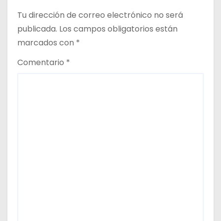
t
Tu dirección de correo electrónico no será
publicada.
Los campos obligatorios están
r
marcados con
*
a
Comentario
*
d
a
s