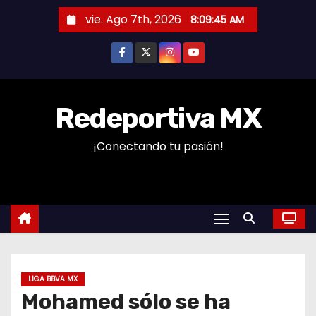
S
vie. Ago 7th, 2026
8:09:46 AM
a
l
t
a
r
Redeportiva MX
a
¡Conectando tu pasión!
l
c
o
n
t
e
n
LIGA BBVA MX
i
Mohamed sólo se ha
d