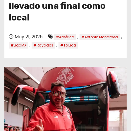
o
llevado una final como
local
May 21, 2025
,
,
#América
#Antonio Mohamed
,
,
#LigaMX
#Rayados
#Toluca