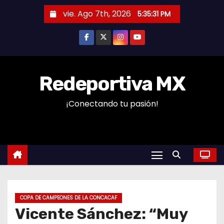
S
vie. Ago 7th, 2026
5:35:32 PM
a
l
t
a
r
Redeportiva MX
a
¡Conectando tu pasión!
l
c
o
n
t
e
n
COPA DE CAMPEONES DE LA CONCACAF
i
Vicente Sánchez: “Muy
d