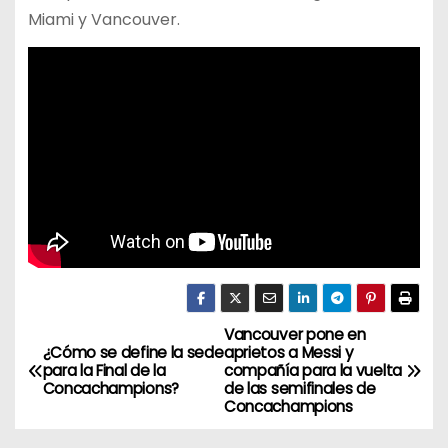
Miami y Vancouver.
Vancouver pone en
N
¿Cómo se define la sede
aprietos a Messi y
para la Final de la
compañía para la vuelta
a
Concachampions?
de las semifinales de
Concachampions
v