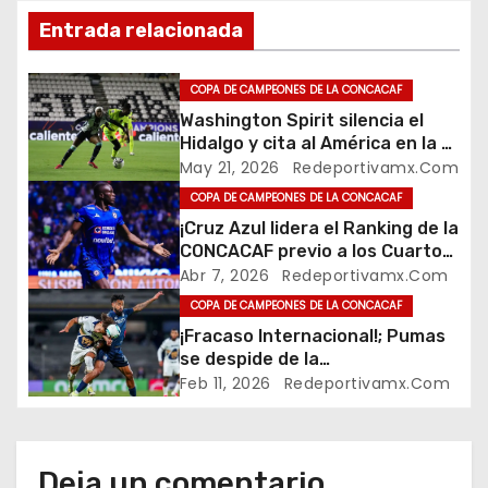
e
Entrada relacionada
g
COPA DE CAMPEONES DE LA CONCACAF
a
Washington Spirit silencia el
Hidalgo y cita al América en la W
c
Champions Cup
May 21, 2026
Redeportivamx.com
i
COPA DE CAMPEONES DE LA CONCACAF
¡Cruz Azul lidera el Ranking de la
ó
CONCACAF previo a los Cuartos
de Final de Concachampions
Abr 7, 2026
Redeportivamx.com
n
Cup!
COPA DE CAMPEONES DE LA CONCACAF
¡Fracaso Internacional!; Pumas
d
se despide de la
Concachampions Cup en
e
Feb 11, 2026
Redeportivamx.com
primera ronda
e
n
Deja un comentario