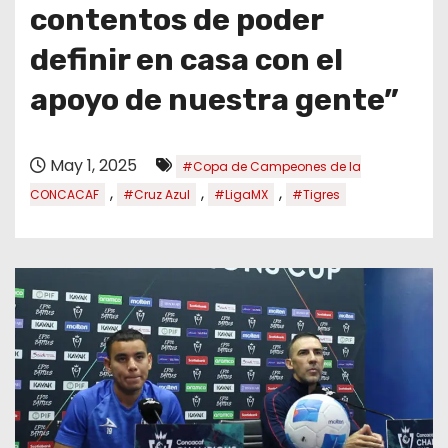
o
contentos de poder
definir en casa con el
apoyo de nuestra gente”
May 1, 2025
#Copa de Campeones de la
,
,
,
CONCACAF
#Cruz Azul
#LigaMX
#Tigres