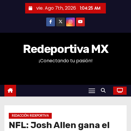
S
vie. Ago 7th, 2026
1:04:25 AM
a
l
t
a
r
Redeportiva MX
a
¡Conectando tu pasión!
l
c
o
n
t
e
n
REDACCIÓN REDEPORTIVA
i
NFL: Josh Allen gana el
d