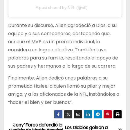
A post shared by NFL (@nfl)
Durante su discurso, Allen agradeció a Dios, a su
equipo y a sus compañeros, destacando que,
aunque el MVP es un premio individual, lo
considera un logro colectivo. También tuvo
palabras para su familia, resaltando el apoyo de
sus padres y hermanos a lo largo de su carrera.
Finalmente, Allen dedicó unas palabras a su
prometida Hailee, a quien llamó su pilar y mejor
amiga, y a los aficionados de la NFL, instándolos a
“hacer el bien y ser buenos”.
‘Jerry’ Flores defendió la
N
Los Diablos golean a