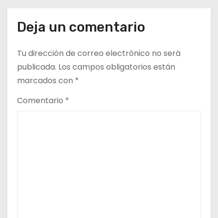
e
e
Deja un comentario
n
Tu dirección de correo electrónico no será
t
publicada.
Los campos obligatorios están
marcados con
*
r
Comentario
*
a
d
a
s