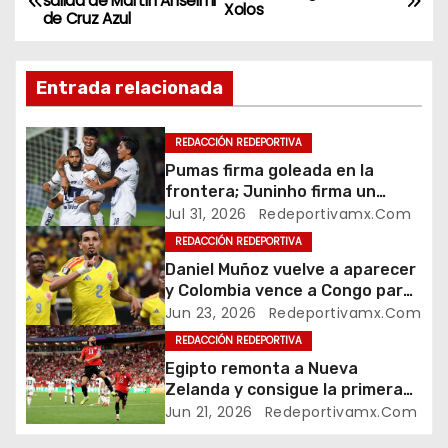
salida de Martín Anselmi
Xolos
de Cruz Azul
a
v
Entrada relacionada
e
REDACCIÓN REDEPORTIVA
g
Pumas firma goleada en la
frontera; Juninho firma un
a
triplete en la casa de Juárez
Jul 31, 2026
Redeportivamx.com
c
REDACCIÓN REDEPORTIVA
Daniel Muñoz vuelve a aparecer
i
y Colombia vence a Congo para
acercarse a la Fase final
Jun 23, 2026
Redeportivamx.com
ó
REDACCIÓN REDEPORTIVA
n
Egipto remonta a Nueva
Zelanda y consigue la primera
d
victoria mundialista de su
Jun 21, 2026
Redeportivamx.com
historia