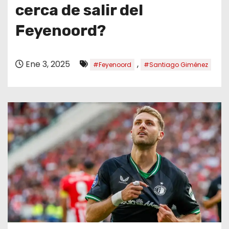
o
cerca de salir del
Feyenoord?
Ene 3, 2025
,
#Feyenoord
#Santiago Giménez