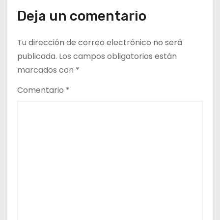
n
Deja un comentario
t
Tu dirección de correo electrónico no será
r
publicada.
Los campos obligatorios están
marcados con
*
a
Comentario
*
d
a
s