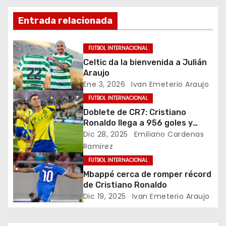
v
Entrada relacionada
e
g
FUTBOL INTERNACIONAL
Celtic da la bienvenida a Julián
a
Araujo
Ene 3, 2026
Ivan Emeterio Araujo
c
FUTBOL INTERNACIONAL
i
Doblete de CR7: Cristiano
Ronaldo llega a 956 goles y
ó
sigue acercándose a los 1000
Dic 28, 2025
Emiliano Cardenas
Ramirez
n
FUTBOL INTERNACIONAL
d
Mbappé cerca de romper récord
de Cristiano Ronaldo
e
Dic 19, 2025
Ivan Emeterio Araujo
e