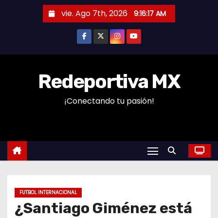
S
vie. Ago 7th, 2026
9:16:18 AM
a
l
t
a
r
Redeportiva MX
a
¡Conectando tu pasión!
l
c
o
n
t
e
n
FUTBOL INTERNACIONAL
i
¿Santiago Giménez está
d