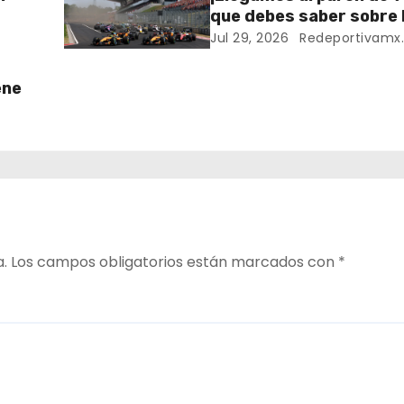
que debes saber sobre 
de la temporada 2026 
Jul 29, 2026
Redeportivamx
Formula 1
ene
a.
Los campos obligatorios están marcados con
*