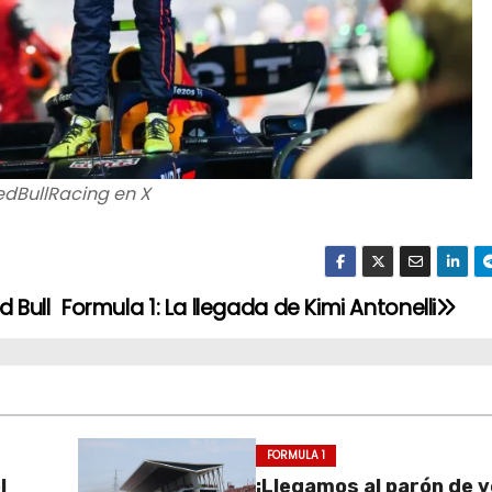
edBullRacing en X
d Bull
Formula 1: La llegada de Kimi Antonelli
FORMULA 1
l
¡Llegamos al parón de v