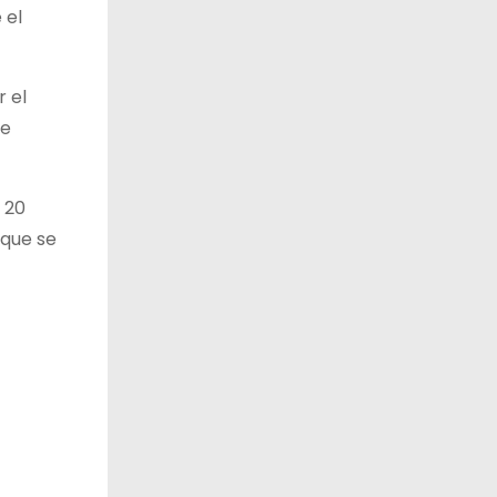
 el
r el
se
 20
 que se