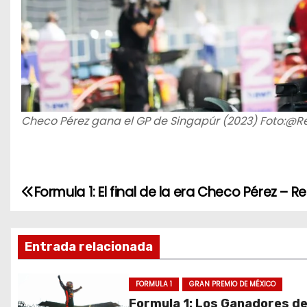
Checo Pérez gana el GP de Singapúr (2023) Foto:@R
Formula 1: El final de la era Checo Pérez – Re
N
a
Entrada relacionada
v
e
FORMULA 1
GRAN PREMIO DE MÉXICO
Formula 1: Los Ganadores de