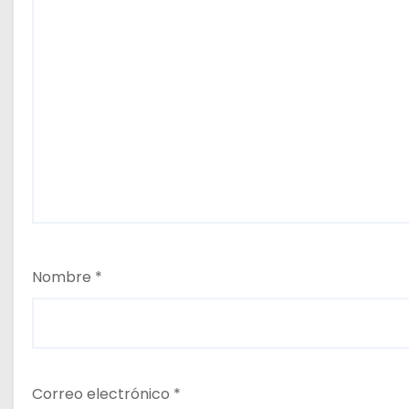
r
a
d
a
s
Nombre
*
Correo electrónico
*