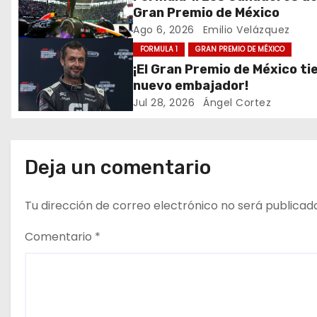
g
Gran Premio de México
a
Ago 6, 2026
Emilio Velázquez
FORMULA 1
GRAN PREMIO DE MÉXICO
c
¡El Gran Premio de México ti
nuevo embajador!
i
Jul 28, 2026
Ángel Cortez
ó
n
Deja un comentario
d
Tu dirección de correo electrónico no será publicad
e
Comentario
*
e
n
t