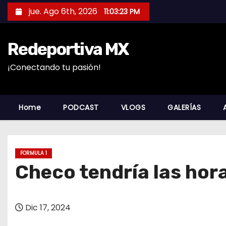
S
jue. Ago 6th, 2026
11:03:25 PM
a
l
Redeportiva MX
t
a
¡Conectando tu pasión!
r
a
l
Home
PODCAST
VLOGS
GALERÍAS
c
o
n
FORMULA 1
t
Checo tendría las hor
e
n
i
Dic 17, 2024
d