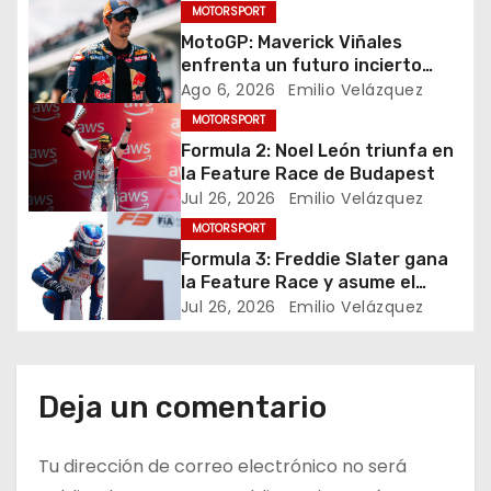
MOTORSPORT
g
MotoGP: Maverick Viñales
enfrenta un futuro incierto
a
tras resultados
Ago 6, 2026
Emilio Velázquez
decepcionantes
c
MOTORSPORT
Formula 2: Noel León triunfa en
i
la Feature Race de Budapest
Jul 26, 2026
Emilio Velázquez
ó
MOTORSPORT
n
Formula 3: Freddie Slater gana
la Feature Race y asume el
d
liderato del campeonato en
Jul 26, 2026
Emilio Velázquez
Budapest
e
e
Deja un comentario
n
Tu dirección de correo electrónico no será