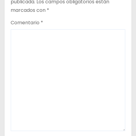
t
publicada.
Los campos obligatorios están
marcados con
*
r
Comentario
*
a
d
a
s