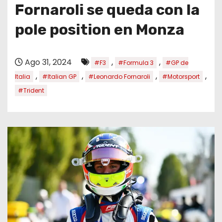
o
Fornaroli se queda con la
pole position en Monza
Ago 31, 2024
,
,
#F3
#Formula 3
#GP de
,
,
,
,
Italia
#Italian GP
#Leonardo Fornaroli
#Motorsport
#Trident