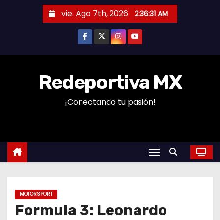
S
vie. Ago 7th, 2026
2:36:31 AM
a
l
t
a
r
Redeportiva MX
a
¡Conectando tu pasión!
l
c
o
n
t
e
n
MOTORSPORT
i
Formula 3: Leonardo
d