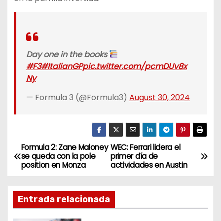
Day one in the books
#F3
#ItalianGP
pic.twitter.com/pcmDUv8x
Ny
— Formula 3 (@Formula3)
August 30, 2024
Formula 2: Zane Maloney
WEC: Ferrari lidera el
N
se queda con la pole
primer día de
position en Monza
actividades en Austin
a
v
Entrada relacionada
e