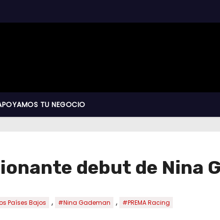
APOYAMOS TU NEGOCIO
sionante debut de Nina
,
,
os Países Bajos
#Nina Gademan
#PREMA Racing