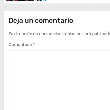
ó
n
d
Deja un comentario
e
Tu dirección de correo electrónico no será publicad
e
Comentario
*
n
t
r
a
d
a