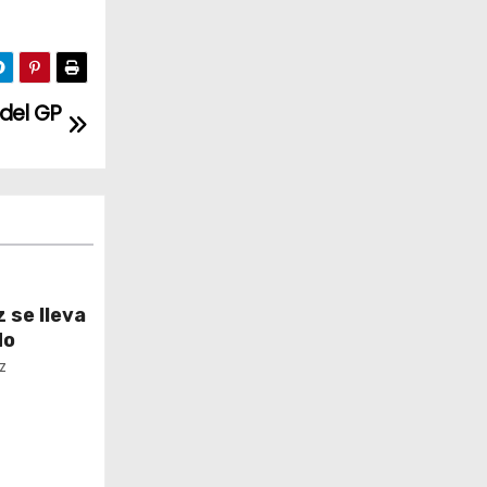
 del GP
 se lleva
do
z