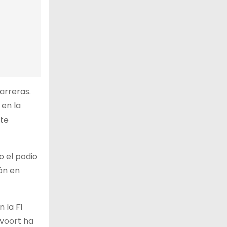
arreras.
 en la
rte
o el podio
ón en
 la F1
dvoort ha