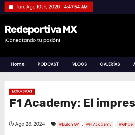
S
lun. Ago 10th, 2026
4:47:56 AM
a
l
Redeportiva MX
t
a
¡Conectando tu pasión!
r
a
l
Home
PODCAST
VLOGS
GALERÍAS
c
o
n
MOTORSPORT
t
F1 Academy: El impre
e
n
i
Ago 28, 2024
,
,
#Dutch GP
#F1 Academy
#GP de l
d