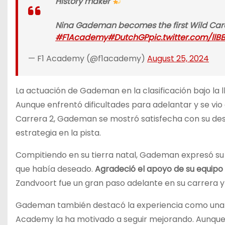
History maker
Nina Gademan becomes the first Wild Card
#F1Academy
#DutchGP
pic.twitter.com/llB
— F1 Academy (@f1academy)
August 25, 2024
La actuación de Gademan en la clasificación bajo la ll
Aunque enfrentó dificultades para adelantar y se vio
Carrera 2, Gademan se mostró satisfecha con su de
estrategia en la pista.
Compitiendo en su tierra natal, Gademan expresó su 
que había deseado.
Agradeció el apoyo de su equipo
Zandvoort fue un gran paso adelante en su carrera y
Gademan también destacó la experiencia como una o
Academy la ha motivado a seguir mejorando. Aunque 