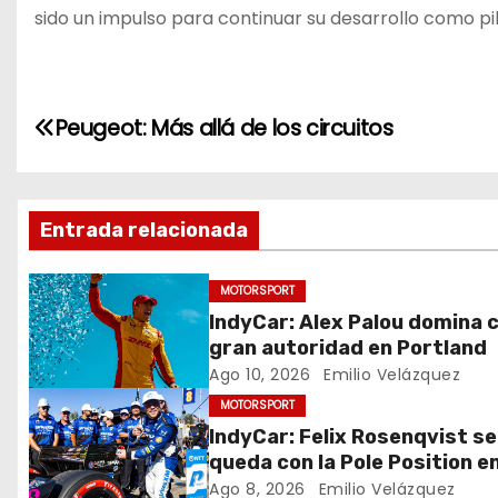
sido un impulso para continuar su desarrollo como pi
N
Peugeot: Más allá de los circuitos
a
v
Entrada relacionada
e
MOTORSPORT
g
IndyCar: Alex Palou domina 
gran autoridad en Portland
a
Ago 10, 2026
Emilio Velázquez
c
MOTORSPORT
IndyCar: Felix Rosenqvist se
i
queda con la Pole Position e
Portland
Ago 8, 2026
Emilio Velázquez