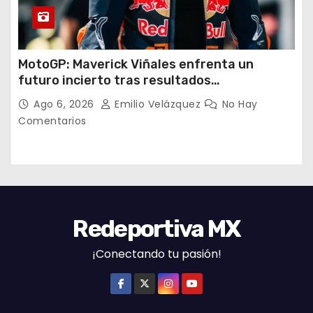
MotoGP: Maverick Viñales enfrenta un
futuro incierto tras resultados
decepcionantes
Ago 6, 2026
Emilio Velázquez
No Hay
Comentarios
Redeportiva MX
¡Conectando tu pasión!