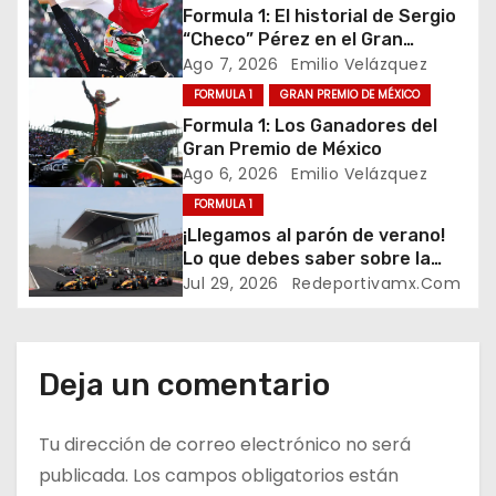
g
Formula 1: El historial de Sergio
“Checo” Pérez en el Gran
a
Premio de México
Ago 7, 2026
Emilio Velázquez
c
FORMULA 1
GRAN PREMIO DE MÉXICO
Formula 1: Los Ganadores del
i
Gran Premio de México
Ago 6, 2026
Emilio Velázquez
ó
FORMULA 1
n
¡Llegamos al parón de verano!
Lo que debes saber sobre la
d
mitad de la temporada 2026 de
Jul 29, 2026
Redeportivamx.com
Formula 1
e
e
Deja un comentario
n
Tu dirección de correo electrónico no será
t
publicada.
Los campos obligatorios están