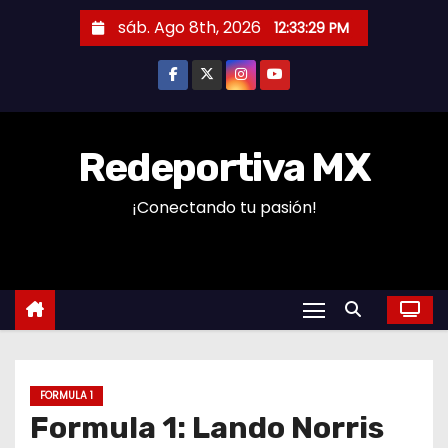
S
sáb. Ago 8th, 2026
12:33:30 PM
a
l
t
a
r
Redeportiva MX
a
¡Conectando tu pasión!
l
c
o
n
t
e
n
FORMULA 1
i
Formula 1: Lando Norris
d