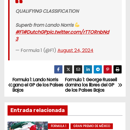
QUALIFYING CLASSIFICATION
Superb from Lando Norris
#F1
#DutchGP
pic.twitter.com/rTTORnbNd
3
— Formula 1 (@F1)
August 24, 2024
Formula 1: Lando Norris
Formula 1: George Russell
N
gana el GP de los Países
domina los libres del GP
Bajos
de los Países Bajos
a
v
Entrada relacionada
e
FORMULA 1
GRAN PREMIO DE MÉXICO