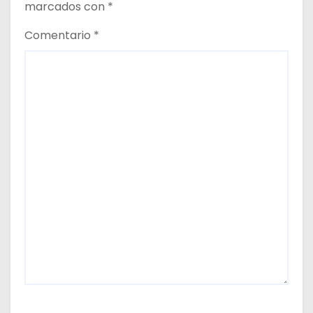
marcados con
*
r
Comentario
*
a
d
a
s