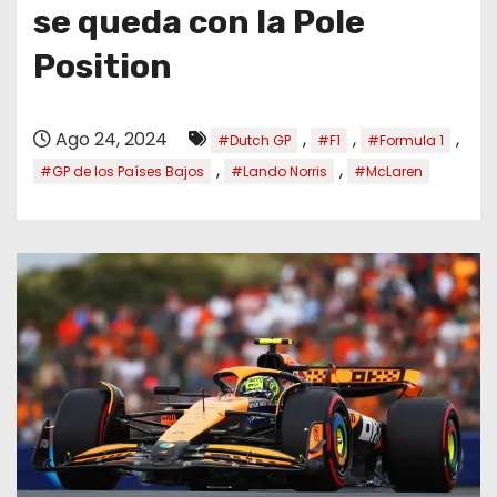
o
se queda con la Pole
Position
Ago 24, 2024
,
,
,
#Dutch GP
#F1
#Formula 1
,
,
#GP de los Países Bajos
#Lando Norris
#McLaren